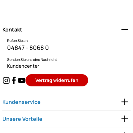
Fußzeile
Kontakt
Rufen Sie an
04847 - 8068 0
Senden Sie uns eine Nachricht
Kundencenter
Vertrag widerrufen
Kundenservice
Unsere Vorteile