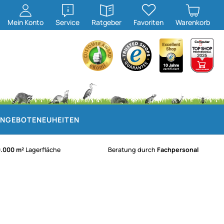
öffnen
öffnen
Mein
Konto
Service
Ratgeber
Favoriten
Warenkorb
NGEBOTE
NEUHEITEN
0.000 m²
Lagerfläche
Beratung durch
Fachpersonal
)