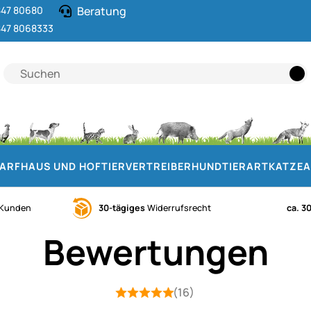
47 80680
Beratung
47 8068333
DARF
HAUS UND HOF
TIERVERTREIBER
HUND
TIERART
KATZE
A
Kunden
30-tägiges
Widerrufsrecht
ca. 3
Bewertungen
(16)
Bewertung: 5 von 5 (16 Bewertungen
16 Bewertungen