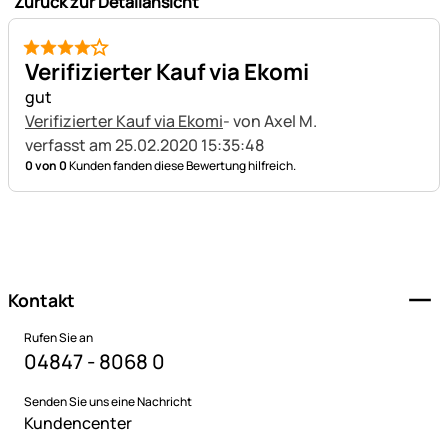
Zurück zur Detailansicht
4 von 5
Verifizierter Kauf via Ekomi
gut
Verifizierter Kauf via Ekomi
- von Axel M.
verfasst am 25.02.2020 15:35:48
0 von 0
Kunden fanden diese Bewertung hilfreich.
Fußzeile
Kontakt
Rufen Sie an
04847 - 8068 0
Senden Sie uns eine Nachricht
Kundencenter