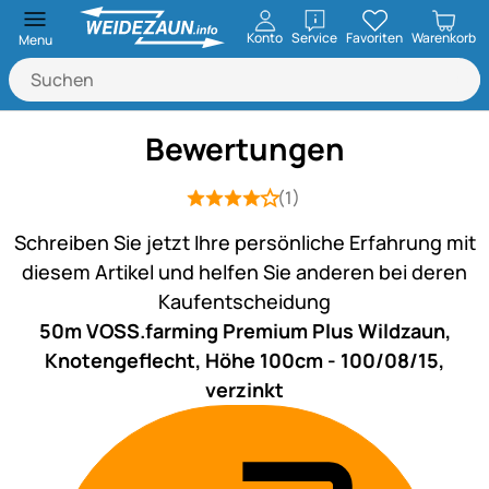
öffnen
Konto
Service
Favoriten
Warenkorb
Menu
Bewertungen
(1)
Bewertung: 4 von 5 (1 Bewertungen)
1 Bewertung
Schreiben Sie jetzt Ihre persönliche Erfahrung mit
diesem Artikel und helfen Sie anderen bei deren
Kaufentscheidung
50m VOSS.farming Premium Plus Wildzaun,
Knotengeflecht, Höhe 100cm - 100/08/15,
verzinkt