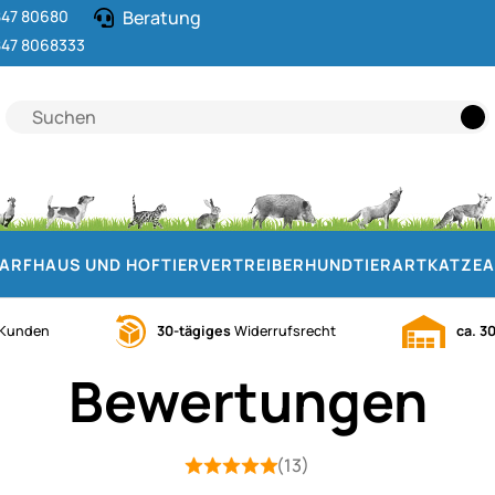
47 80680
Beratung
47 8068333
DARF
HAUS UND HOF
TIERVERTREIBER
HUND
TIERART
KATZE
A
Kunden
30-tägiges
Widerrufsrecht
ca. 3
Bewertungen
(13)
Bewertung: 5 von 5 (13 Bewertungen
13 Bewertungen