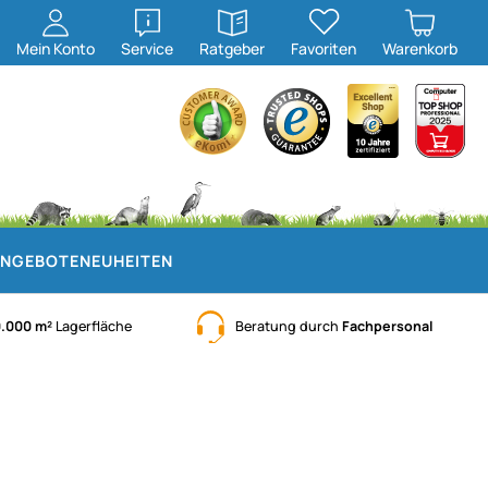
öffnen
öffnen
Mein
Konto
Service
Ratgeber
Favoriten
Warenkorb
NGEBOTE
NEUHEITEN
0.000 m²
Lagerfläche
Beratung durch
Fachpersonal
)