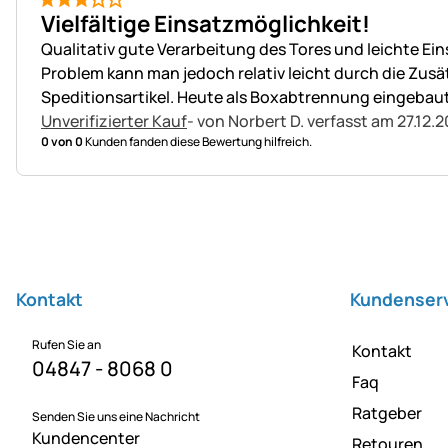
3 von 5
Vielfältige Einsatzmöglichkeit!
Qualitativ gute Verarbeitung des Tores und leichte Ein
Problem kann man jedoch relativ leicht durch die Zusä
Speditionsartikel. Heute als Boxabtrennung eingebau
Unverifizierter Kauf
- von Norbert D.
verfasst am 27.12.
0 von 0
Kunden fanden diese Bewertung hilfreich.
Fußzeile
Kontakt
Kundenser
Rufen Sie an
Kontakt
04847 - 8068 0
Faq
Ratgeber
Senden Sie uns eine Nachricht
Kundencenter
Retouren