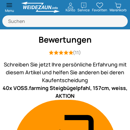
öffnen
Konto
Service
Favoriten
Warenkorb
Menu
Bewertungen
(11)
Bewertung: 5 von 5 (11 Bewertungen)
11 Bewertungen
Schreiben Sie jetzt Ihre persönliche Erfahrung mit
diesem Artikel und helfen Sie anderen bei deren
Kaufentscheidung
40x VOSS.farming Steigbügelpfahl, 157cm, weiss,
AKTION