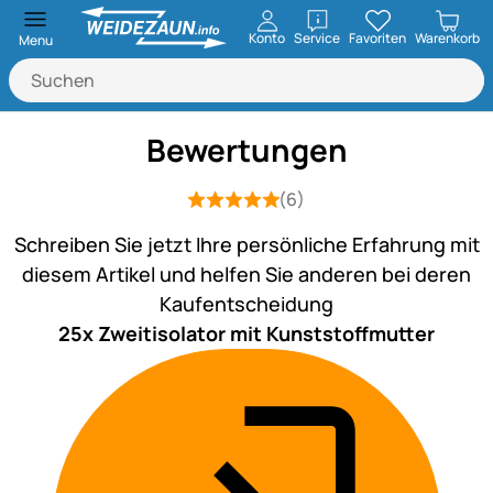
öffnen
Konto
Service
Favoriten
Warenkorb
Menu
Bewertungen
(6)
Bewertung: 5 von 5 (6 Bewertungen)
6 Bewertungen
Schreiben Sie jetzt Ihre persönliche Erfahrung mit
diesem Artikel und helfen Sie anderen bei deren
Kaufentscheidung
25x Zweitisolator mit Kunststoffmutter