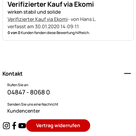
Verifizierter Kauf via Ekomi
wirken stabil und solide
Verifizierter Kauf via Ekomi
- von Hans L.
verfasst am 30.01.2020 14:09:11
0 von 0
Kunden fanden diese Bewertung hilfreich.
Fußzeile
Kontakt
Rufen Sie an
04847 - 8068 0
Senden Sie uns eine Nachricht
Kundencenter
Vertrag widerrufen