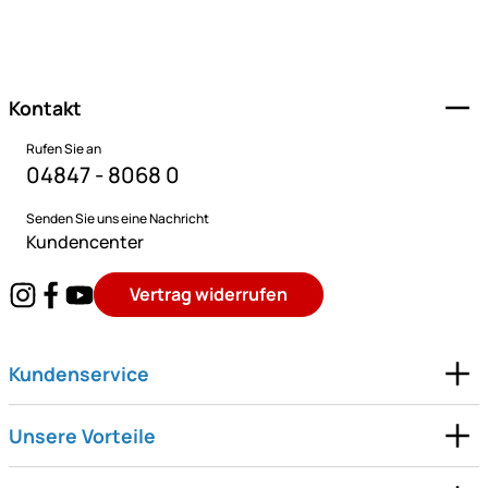
Fußzeile
Kontakt
Rufen Sie an
04847 - 8068 0
Senden Sie uns eine Nachricht
Kundencenter
Vertrag widerrufen
Kundenservice
Unsere Vorteile