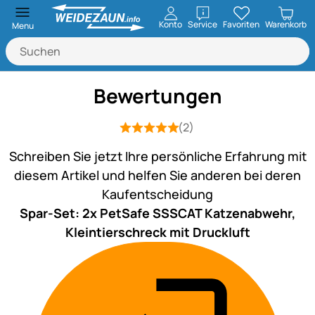
öffnen
Konto
Service
Favoriten
Warenkorb
Menu
Bewertungen
(2)
Bewertung: 5 von 5 (2 Bewertungen)
2 Bewertungen
Schreiben Sie jetzt Ihre persönliche Erfahrung mit
diesem Artikel und helfen Sie anderen bei deren
Kaufentscheidung
Spar-Set: 2x PetSafe SSSCAT Katzenabwehr,
Kleintierschreck mit Druckluft