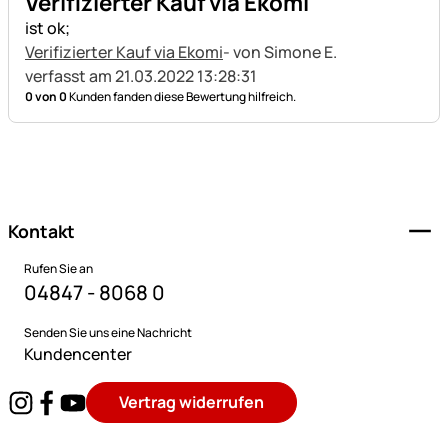
Verifizierter Kauf via Ekomi
ist ok;
Verifizierter Kauf via Ekomi
- von Simone E.
verfasst am 21.03.2022 13:28:31
0 von 0
Kunden fanden diese Bewertung hilfreich.
Fußzeile
Kontakt
Rufen Sie an
04847 - 8068 0
Senden Sie uns eine Nachricht
Kundencenter
Vertrag widerrufen