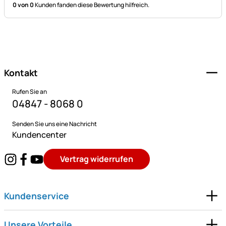
0 von 0
Kunden fanden diese Bewertung hilfreich.
Fußzeile
Kontakt
Rufen Sie an
04847 - 8068 0
Senden Sie uns eine Nachricht
Kundencenter
Vertrag widerrufen
Kundenservice
Unsere Vorteile