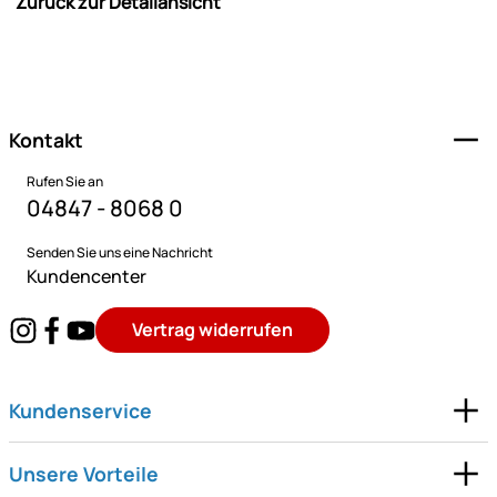
Zurück zur Detailansicht
Fußzeile
Kontakt
Rufen Sie an
04847 - 8068 0
Senden Sie uns eine Nachricht
Kundencenter
Vertrag widerrufen
Kundenservice
Unsere Vorteile