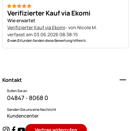
5 von 5
Verifizierter Kauf via Ekomi
Wie erwartet
Verifizierter Kauf via Ekomi
- von Nicole M.
verfasst am 03.06.2026 08:38:15
0 von 0
Kunden fanden diese Bewertung hilfreich.
Fußzeile
Kontakt
Rufen Sie an
04847 - 8068 0
Senden Sie uns eine Nachricht
Kundencenter
Vertrag widerrufen