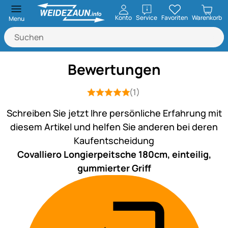
öffnen
Konto
Service
Favoriten
Warenkorb
Menu
Bewertungen
(1)
Bewertung: 5 von 5 (1 Bewertungen)
1 Bewertung
Schreiben Sie jetzt Ihre persönliche Erfahrung mit
diesem Artikel und helfen Sie anderen bei deren
Kaufentscheidung
Covalliero Longierpeitsche 180cm, einteilig,
gummierter Griff