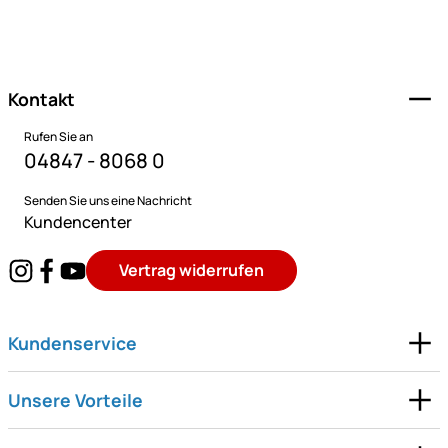
Fußzeile
Kontakt
Rufen Sie an
04847 - 8068 0
Senden Sie uns eine Nachricht
Kundencenter
Vertrag widerrufen
Kundenservice
Unsere Vorteile