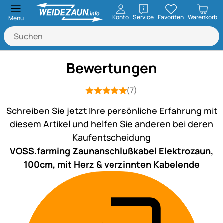
öffnen
Konto
Service
Favoriten
Warenkorb
Menu
Bewertungen
(7)
Bewertung: 5 von 5 (7 Bewertungen)
7 Bewertungen
Schreiben Sie jetzt Ihre persönliche Erfahrung mit
diesem Artikel und helfen Sie anderen bei deren
Kaufentscheidung
VOSS.farming Zaunanschlußkabel Elektrozaun,
100cm, mit Herz & verzinnten Kabelende