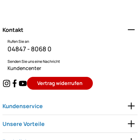
Fußzeile
Kontakt
Rufen Sie an
04847 - 8068 0
Senden Sie uns eine Nachricht
Kundencenter
Vertrag widerrufen
Kundenservice
Unsere Vorteile