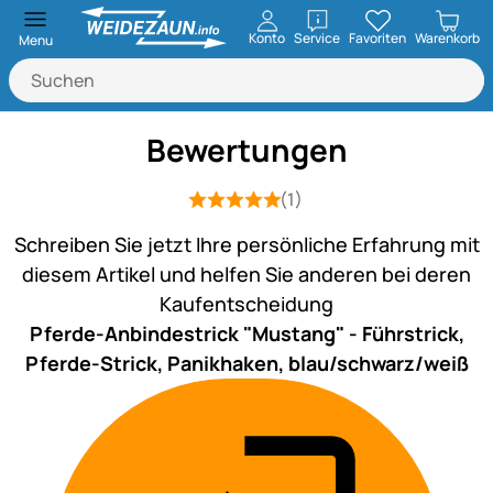
öffnen
Konto
Service
Favoriten
Warenkorb
Menu
Bewertungen
(1)
Bewertung: 5 von 5 (1 Bewertungen)
1 Bewertung
Schreiben Sie jetzt Ihre persönliche Erfahrung mit
diesem Artikel und helfen Sie anderen bei deren
Kaufentscheidung
Pferde-Anbindestrick "Mustang" - Führstrick,
Pferde-Strick, Panikhaken, blau/schwarz/weiß