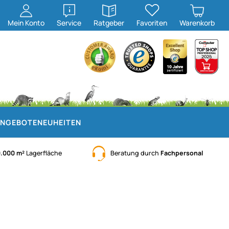
öffnen
öffnen
Mein
Konto
Service
Ratgeber
Favoriten
Warenkorb
NGEBOTE
NEUHEITEN
0.000 m²
Lagerfläche
Beratung durch
Fachpersonal
)