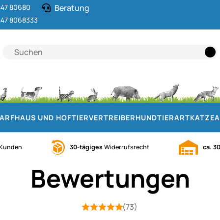
47 80680
Beratung
47 8068333
DARF
HAUS UND HOF
TIERVERTREIBER
HUND
TIERART
KATZE
A
Kunden
30-tägiges
Widerrufsrecht
ca. 3
Bewertungen
(73)
Bewertung: 5 von 5 (73 Bewertungen
73 Bewertungen