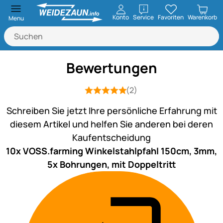
öffnen
Konto
Service
Favoriten
Warenkorb
Menu
Bewertungen
(2)
Bewertung: 5 von 5 (2 Bewertungen)
2 Bewertungen
Schreiben Sie jetzt Ihre persönliche Erfahrung mit
diesem Artikel und helfen Sie anderen bei deren
Kaufentscheidung
10x VOSS.farming Winkelstahlpfahl 150cm, 3mm,
5x Bohrungen, mit Doppeltritt