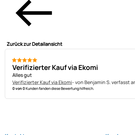
Zurück zur Detailansicht
5 von 5
Verifizierter Kauf via Ekomi
Alles gut
Verifizierter Kauf via Ekomi
- von Benjamin S.
verfasst a
0 von 0
Kunden fanden diese Bewertung hilfreich.
Fußzeile