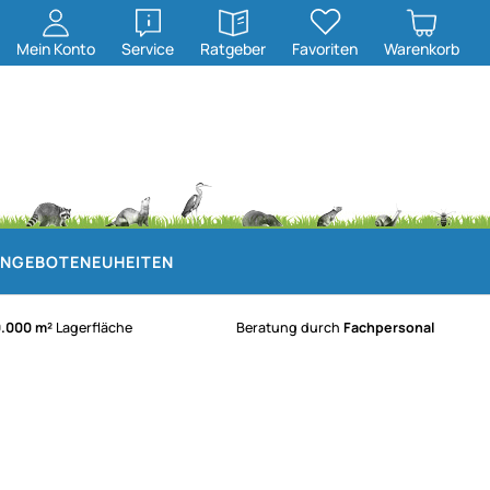
öffnen
öffnen
Mein
Konto
Service
Ratgeber
Favoriten
Warenkorb
NGEBOTE
NEUHEITEN
0.000 m²
Lagerfläche
Beratung durch
Fachpersonal