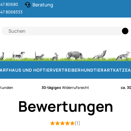
47 80680
Beratung
47 8068333
DARF
HAUS UND HOF
TIERVERTREIBER
HUND
TIERART
KATZE
A
Kunden
30-tägiges
Widerrufsrecht
ca. 3
Bewertungen
(1)
Bewertung: 5 von 5 (1 Bewertungen)
1 Bewertung