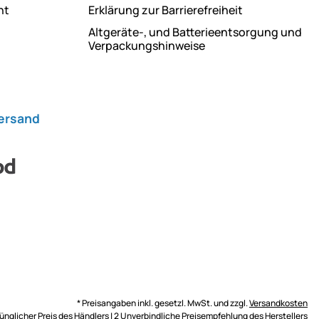
ht
Erklärung zur Barrierefreiheit
Altgeräte-, und Batterieentsorgung und
Verpackungshinweise
Versand
* Preisangaben inkl. gesetzl. MwSt. und zzgl.
Versandkosten
rünglicher Preis des Händlers | 2 Unverbindliche Preisempfehlung des Herstellers