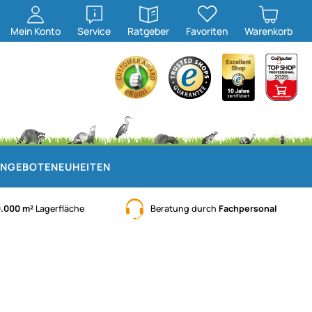
öffnen
öffnen
Mein
Konto
Service
Ratgeber
Favoriten
Warenkorb
NGEBOTE
NEUHEITEN
0.000 m²
Lagerfläche
Beratung durch
Fachpersonal