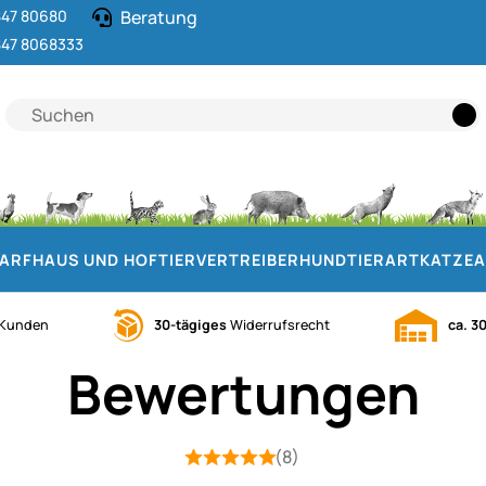
47 80680
Beratung
47 8068333
DARF
HAUS UND HOF
TIERVERTREIBER
HUND
TIERART
KATZE
A
Kunden
30-tägiges
Widerrufsrecht
ca. 3
Bewertungen
(8)
Bewertung: 5 von 5 (8 Bewertungen)
8 Bewertungen