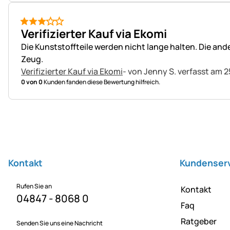
3 von 5
Verifizierter Kauf via Ekomi
Die Kunststoffteile werden nicht lange halten. Die an
Zeug.
Verifizierter Kauf via Ekomi
- von Jenny S.
verfasst am 2
0 von 0
Kunden fanden diese Bewertung hilfreich.
Fußzeile
Kontakt
Kundenser
Rufen Sie an
Kontakt
04847 - 8068 0
Faq
Ratgeber
Senden Sie uns eine Nachricht