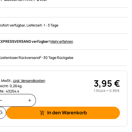
Sofort verfügbar
, Lieferzeit:
1 - 3 Tage
EXPRESSVERSAND verfügbar!
Mehr erfahren
4
Kostenloser Rückversand
-
30 Tage Rückgabe
3
,
95
€
uerhinweis:
l. MwSt.,
zzgl. Versandkosten
icht: 0,26 kg
1 Stück =
0
,
99
€
.Nr.: 43254.4
In den Warenkorb