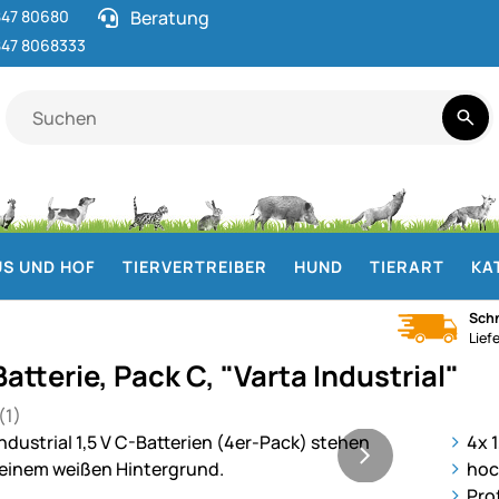
47 80680
Beratung
47 8068333
S UND HOF
TIERVERTREIBER
HUND
TIERART
KA
Schn
Lief
Batterie, Pack C, "Varta Industrial"
(1)
 von 5 (1 Bewertungen)
ie
4x 1
hoc
Pro