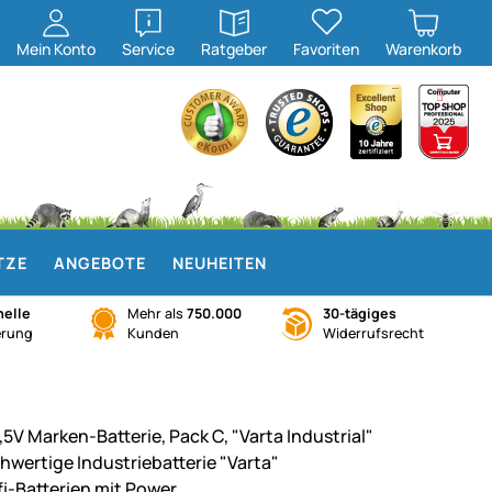
öffnen
öffnen
Mein
Konto
Service
Ratgeber
Favoriten
Warenkorb
TZE
ANGEBOTE
NEUHEITEN
elle
Mehr als
750.000
30-tägiges
erung
Kunden
Widerrufsrecht
,5V Marken-Batterie, Pack C, "Varta Industrial"
hwertige Industriebatterie "Varta"
fi-Batterien mit Power