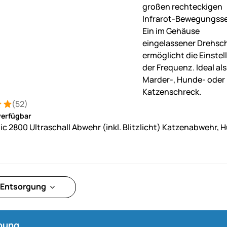
(52)
: 5 von 5 (52 Bewertungen)
tungen
verfügbar
c 2800 Ultraschall Abwehr (inkl. Blitzlicht) Katzenabwehr
 Entsorgung
bung