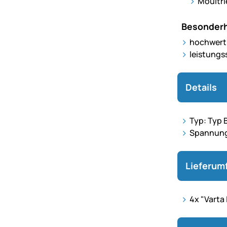
Moultri
Besonderh
hochwert
leistungs
Details
Typ: Typ 
Spannung: 
Lieferum
4x "Varta 