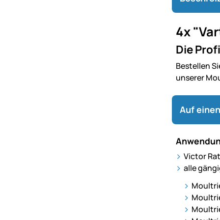
4x "Var
Die Prof
Bestellen Si
unserer Mou
Auf einen
Anwendun
Victor Rat
alle gäng
Moultrie
Moultri
Moultri