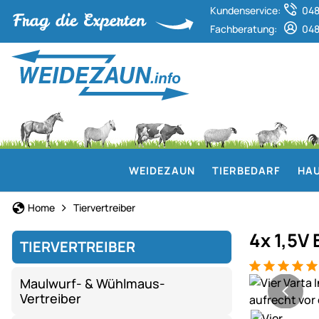
Kundenservice:
048
Fachberatung:
048
WEIDEZAUN
TIERBEDARF
HAU
Home
Tiervertreiber
4x 1,5V 
TIERVERTREIBER
Bewertung: 5
1 Bewertung
Produktgaler
Maulwurf- & Wühlmaus-
Vertreiber