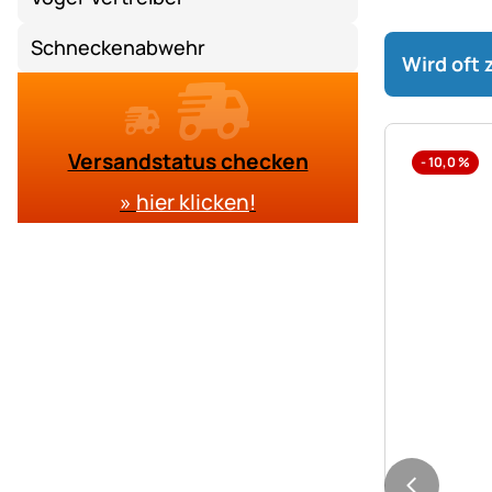
Schneckenabwehr
Wird oft
Versandstatus checken
-
10,0
%
»
hier klicken
!