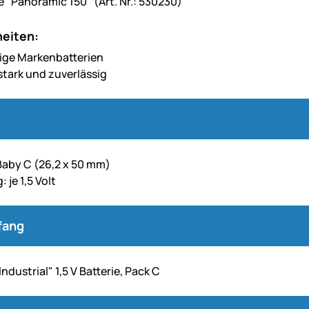
e "Panoramic 150" (Art. Nr.: 530230)
eiten:
ige Markenbatterien
stark und zuverlässig
Baby C (26,2 x 50 mm)
je 1,5 Volt
fang
Industrial" 1,5 V Batterie, Pack C