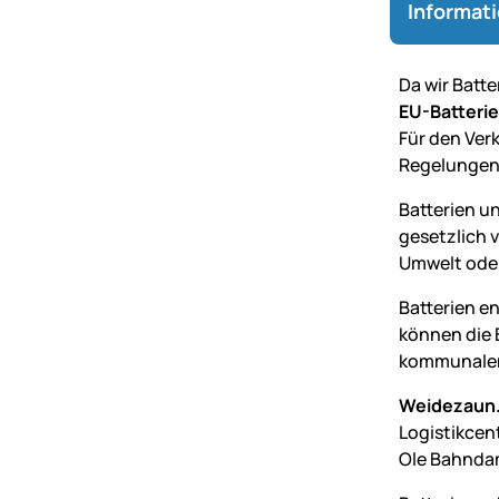
Informat
Da wir Batt
EU-Batteri
Für den Verk
Regelungen
Batterien u
gesetzlich 
Umwelt oder
Batterien e
können die 
kommunalen
Weidezaun.
Logistikcen
Ole Bahnda