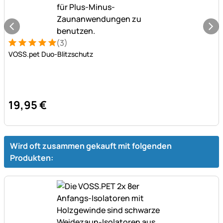
(3)
Bewertung: 5 von 5 (3 Bewertungen)
3 Bewertungen
VOSS.pet Duo-Blitzschutz
19
,
95
€
Wird oft zusammen gekauft mit folgenden
Produkten: