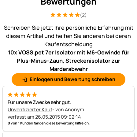
Bewertungen
(2)
Bewertung: 5 von 5 (2 Bewertungen)
2 Bewertungen
Schreiben Sie jetzt Ihre persönliche Erfahrung mit
diesem Artikel und helfen Sie anderen bei deren
Kaufentscheidung
10x VOSS.pet 7er Isolator mit M6-Gewinde für
Plus-Minus-Zaun, Streckenisolator zur
Marderabwehr
Einloggen und Bewertung schreiben
5 von 5
Für unsere Zwecke sehr gut.
Unverifizierter Kauf
- von Anonym
verfasst am 26.05.2015 09:02:14
0 von 1
Kunden fanden diese Bewertung hilfreich.