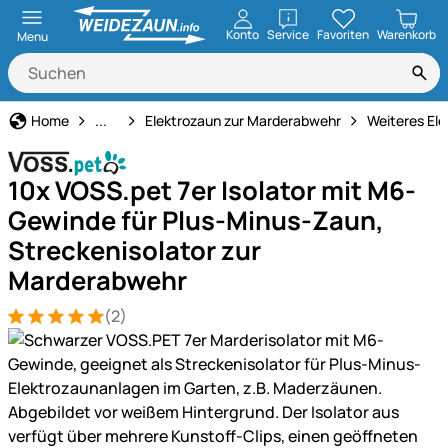
öffnen
Konto
Service
Favoriten
Warenkorb
Menu
Marderabwehr
Home
...
Elektrozaun zur Marderabwehr
Weiteres El
10x VOSS.pet 7er Isolator mit M6-
Gewinde für Plus-Minus-Zaun,
Streckenisolator zur
Marderabwehr
(2)
Bewertung: 5 von 5 (2 Bewertungen)
2 Bewertungen
Produktgalerie