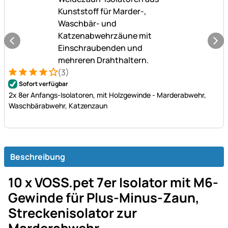
(3)
Bewertung: 4 von 5 (3 Bewertungen)
3 Bewertungen
Sofort verfügbar
2x 8er Anfangs-Isolatoren, mit Holzgewinde - Marderabwehr,
Waschbärabwehr, Katzenzaun
Beschreibung
10 x VOSS.pet 7er Isolator mit M6-
Gewinde für Plus-Minus-Zaun,
Streckenisolator zur