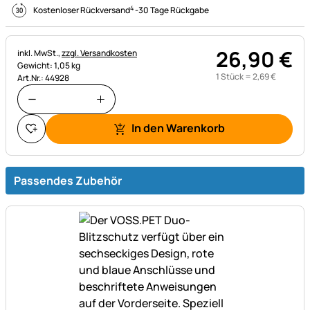
4
Kostenloser Rückversand
-
30 Tage Rückgabe
26
,
90
€
Steuerhinweis:
inkl. MwSt.,
zzgl. Versandkosten
Gewicht: 1,05 kg
1 Stück =
2
,
69
€
Art.Nr.: 44928
In den Warenkorb
Passendes Zubehör