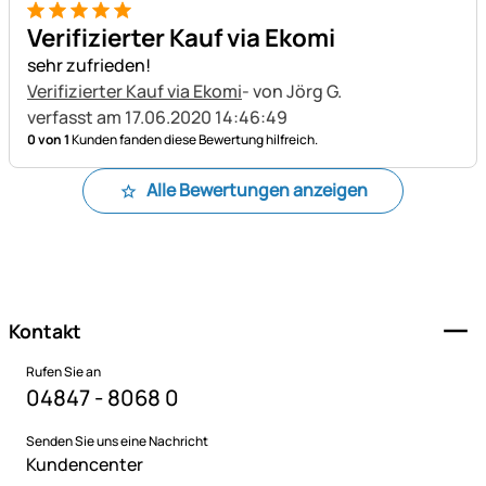
5 von 5
Verifizierter Kauf via Ekomi
sehr zufrieden!
Verifizierter Kauf via Ekomi
- von Jörg G.
verfasst am 17.06.2020 14:46:49
0 von 1
Kunden fanden diese Bewertung hilfreich.
Alle Bewertungen anzeigen
Fußzeile
Kontakt
Rufen Sie an
04847 - 8068 0
Senden Sie uns eine Nachricht
Kundencenter