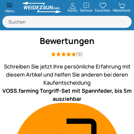
öffnen
Konto
Service
Favoriten
Warenkorb
Menu
Bewertungen
(9)
Bewertung: 5 von 5 (9 Bewertungen)
9 Bewertungen
Schreiben Sie jetzt Ihre persönliche Erfahrung mit
diesem Artikel und helfen Sie anderen bei deren
Kaufentscheidung
VOSS.farming Torgriff-Set mit Spannfeder, bis 5m
ausziehbar