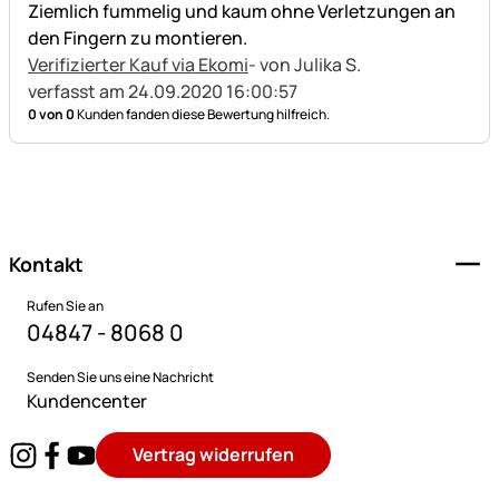
Ziemlich fummelig und kaum ohne Verletzungen an
den Fingern zu montieren.
Verifizierter Kauf via Ekomi
- von Julika S.
verfasst am 24.09.2020 16:00:57
0 von 0
Kunden fanden diese Bewertung hilfreich.
Fußzeile
Kontakt
Rufen Sie an
04847 - 8068 0
Senden Sie uns eine Nachricht
Kundencenter
Vertrag widerrufen