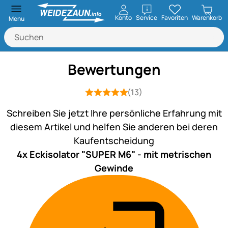
öffnen
Konto
Service
Favoriten
Warenkorb
Menu
Bewertungen
(13)
Bewertung: 5 von 5 (13 Bewertungen
13 Bewertungen
Schreiben Sie jetzt Ihre persönliche Erfahrung mit
diesem Artikel und helfen Sie anderen bei deren
Kaufentscheidung
4x Eckisolator "SUPER M6" - mit metrischen
Gewinde