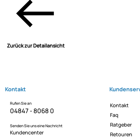
Zurück zur Detailansicht
Fußzeile
Kontakt
Kundenser
Rufen Sie an
Kontakt
04847 - 8068 0
Faq
Ratgeber
Senden Sie uns eine Nachricht
Kundencenter
Retouren