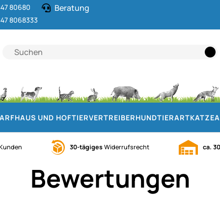
47 80680
Beratung
47 8068333
DARF
HAUS UND HOF
TIERVERTREIBER
HUND
TIERART
KATZE
A
Kunden
30-tägiges
Widerrufsrecht
ca. 3
Bewertungen
Noch keine Bewertungen ab