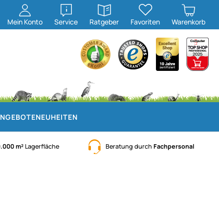
öffnen
öffnen
Mein
Konto
Service
Ratgeber
Favoriten
Warenkorb
NGEBOTE
NEUHEITEN
0.000 m²
Lagerfläche
Beratung durch
Fachpersonal
gegeben