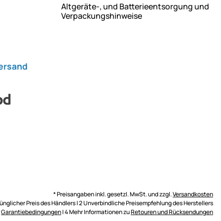
Altgeräte-, und Batterieentsorgung und
Verpackungshinweise
Versand
* Preisangaben inkl. gesetzl. MwSt. und zzgl.
Versandkosten
rünglicher Preis des Händlers | 2 Unverbindliche Preisempfehlung des Herstellers
n
Garantiebedingungen
| 4 Mehr Informationen zu
Retouren und Rücksendungen