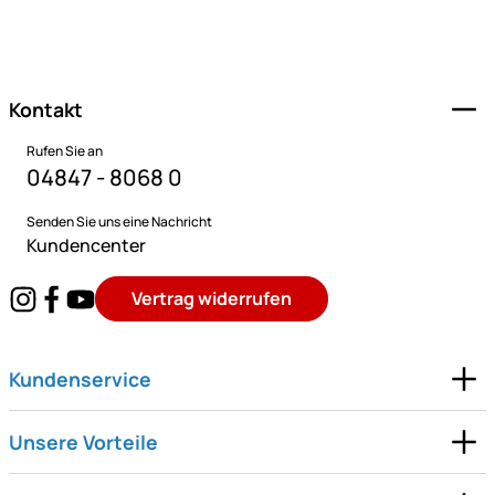
Fußzeile
Kontakt
Rufen Sie an
04847 - 8068 0
Senden Sie uns eine Nachricht
Kundencenter
Vertrag widerrufen
Kundenservice
Unsere Vorteile