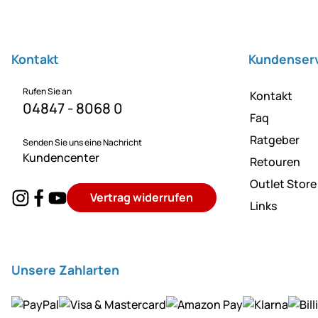
Fußzeile
Kontakt
Kundenser
Rufen Sie an
Kontakt
04847 - 8068 0
Faq
Ratgeber
Senden Sie uns eine Nachricht
Kundencenter
Retouren
Outlet Store
Vertrag widerrufen
Links
Unsere Zahlarten