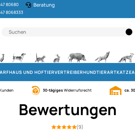
47 80680
Beratung
47 8068333
DARF
HAUS UND HOF
TIERVERTREIBER
HUND
TIERART
KATZE
A
Kunden
30-tägiges
Widerrufsrecht
ca. 3
Bewertungen
(9)
Bewertung: 5 von 5 (9 Bewertungen)
9 Bewertungen