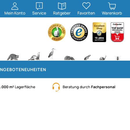
öffnen
öffnen
Mein
Konto
Service
Ratgeber
Favoriten
Warenkorb
NGEBOTE
NEUHEITEN
0.000 m²
Lagerfläche
Beratung durch
Fachpersonal