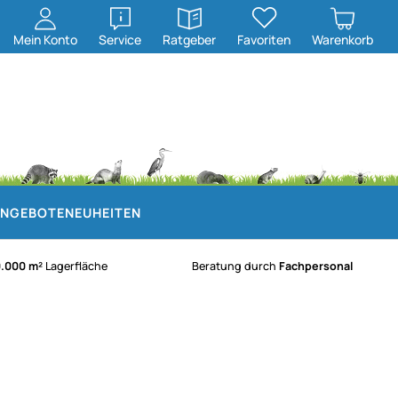
öffnen
öffnen
Mein
Konto
Service
Ratgeber
Favoriten
Warenkorb
NGEBOTE
NEUHEITEN
0.000 m²
Lagerfläche
Beratung durch
Fachpersonal
)