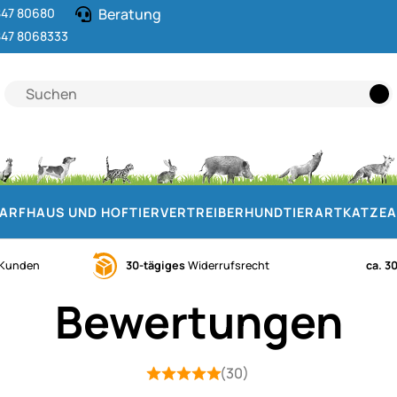
47 80680
Beratung
47 8068333
DARF
HAUS UND HOF
TIERVERTREIBER
HUND
TIERART
KATZE
A
Kunden
30-tägiges
Widerrufsrecht
ca. 3
Bewertungen
(30)
Bewertung: 5 von 5 (30 Bewertungen
30 Bewertungen