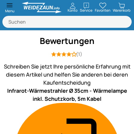
öffnen
Konto
Service
Favoriten
Warenkorb
Menu
Bewertungen
(1)
Bewertung: 4 von 5 (1 Bewertungen)
1 Bewertung
Schreiben Sie jetzt Ihre persönliche Erfahrung mit
diesem Artikel und helfen Sie anderen bei deren
Kaufentscheidung
Infrarot-Wärmestrahler Ø 35cm - Wärmelampe
inkl. Schutzkorb, 5m Kabel