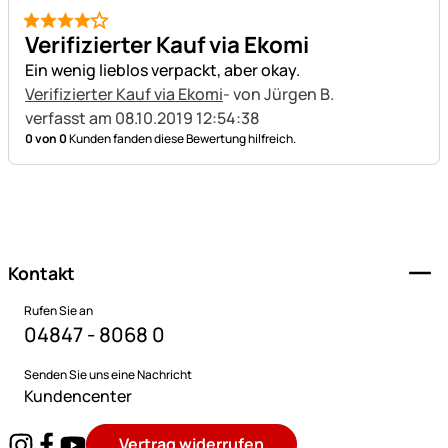
4 von 5
Verifizierter Kauf via Ekomi
Ein wenig lieblos verpackt, aber okay.
Verifizierter Kauf via Ekomi
- von Jürgen B.
verfasst am 08.10.2019 12:54:38
0 von 0
Kunden fanden diese Bewertung hilfreich.
Fußzeile
Kontakt
Rufen Sie an
04847 - 8068 0
Senden Sie uns eine Nachricht
Kundencenter
Vertrag widerrufen