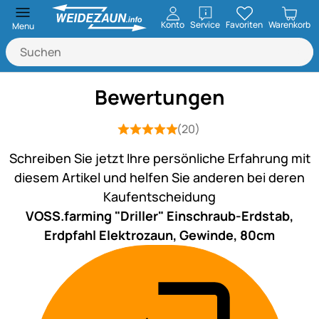
öffnen
Konto
Service
Favoriten
Warenkorb
Menu
Bewertungen
(20)
Bewertung: 5 von 5 (20 Bewertungen
20 Bewertungen
Schreiben Sie jetzt Ihre persönliche Erfahrung mit
diesem Artikel und helfen Sie anderen bei deren
Kaufentscheidung
VOSS.farming "Driller" Einschraub-Erdstab,
Erdpfahl Elektrozaun, Gewinde, 80cm