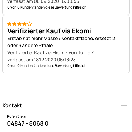
verfasst am 08.09.2020 16:00:56
0 von 0
Kunden fanden diese Bewertung hilfreich.
4 von 5
Verifizierter Kauf via Ekomi
Erstab hat mehr Masse / Kontaktfläche: ersetzt 2
oder 3 andere Pfäale.
Verifizierter Kauf via Ekomi
- von Toine Z.
verfasst am 18.12.2020 05:18:23
0 von 0
Kunden fanden diese Bewertung hilfreich.
Fußzeile
Kontakt
Rufen Sie an
04847 - 8068 0