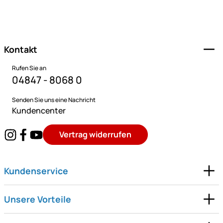
Fußzeile
Kontakt
Rufen Sie an
04847 - 8068 0
Senden Sie uns eine Nachricht
Kundencenter
Vertrag widerrufen
Kundenservice
Unsere Vorteile