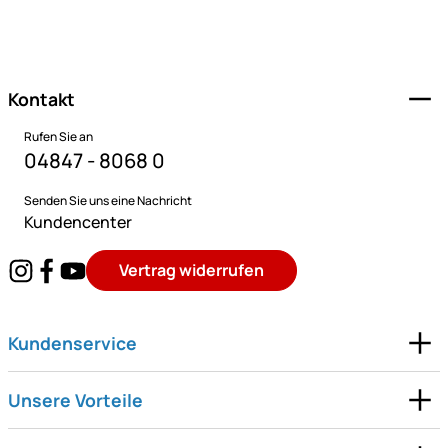
Fußzeile
Kontakt
Rufen Sie an
04847 - 8068 0
Senden Sie uns eine Nachricht
Kundencenter
Vertrag widerrufen
Kundenservice
Unsere Vorteile