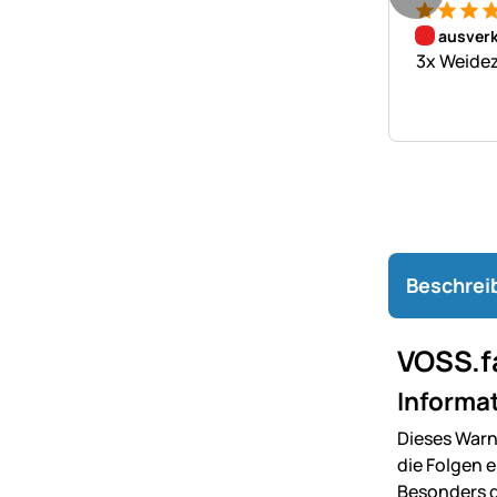
Bewertung
12 Bewer
ausverk
3x Weidez
Beschrei
VOSS.f
Informat
Dieses Warn
die Folgen e
Besonders d