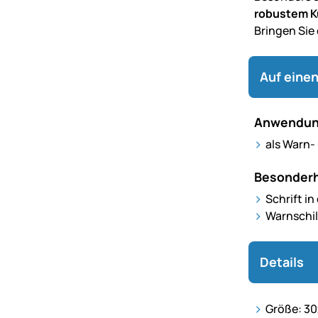
robustem K
Bringen Sie
Auf einen
Anwendun
als Warn-
Besonderh
Schrift i
Warnschil
Details
Größe: 3