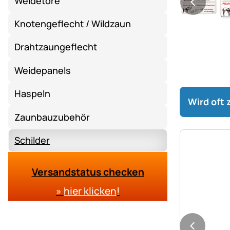
Weidetore
Knotengeflecht / Wildzaun
Drahtzaungeflecht
Weidepanels
Haspeln
Wird oft
Zaunbauzubehör
Schilder
Versandstatus checken
»
hier klicken
!