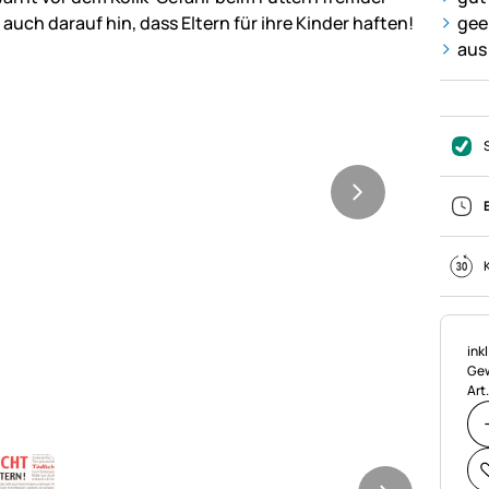
gee
aus
Ste
ink
Gew
Art