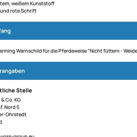
tem, weißem Kunststoff
und rote Schrift
fang
arming Warnschild für die Pferdeweise "Nicht füttern - Weid
erangaben
liche Stelle
& Co. KG
f. Nord 5
er-Ohrstedt
d
voss-group.eu