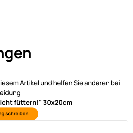
ngen
)
on 5 (4 Bewertungen)
diesem Artikel und helfen Sie anderen bei
heidung
nicht füttern!" 30x20cm
ng schreiben