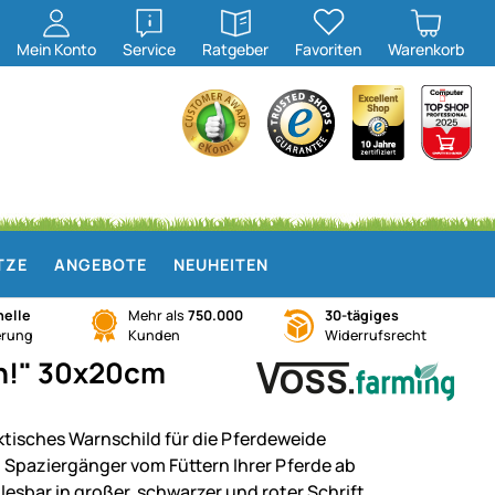
öffnen
öffnen
Mein
Konto
Service
Ratgeber
Favoriten
Warenkorb
TZE
ANGEBOTE
NEUHEITEN
elle
Mehr als
750.000
30-tägiges
erung
Kunden
Widerrufsrecht
rn!" 30x20cm
ktisches Warnschild für die Pferdeweide
t Spaziergänger vom Füttern Ihrer Pferde ab
 lesbar in großer, schwarzer und roter Schrift