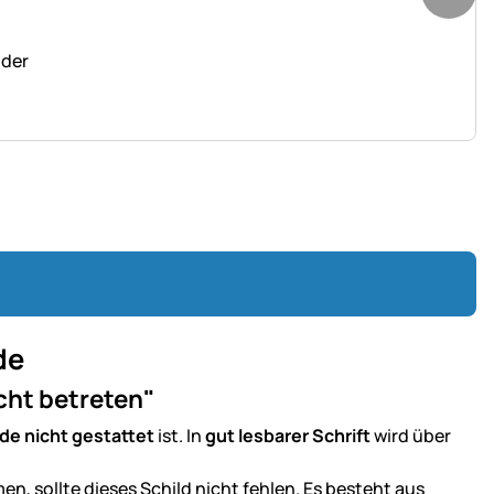
nder
de
icht betreten"
rde nicht gestattet
ist. In
gut lesbarer Schrift
wird über
, sollte dieses Schild nicht fehlen. Es besteht aus