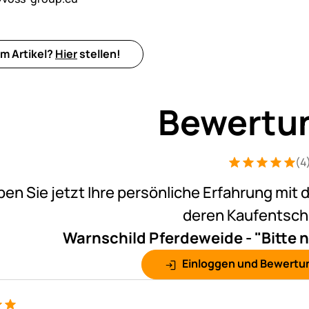
m Artikel?
Hier
stellen!
Bewertu
(4
Bewertung: 5 v
4 Bewertungen
ben Sie jetzt Ihre persönliche Erfahrung mit 
deren Kaufentsc
Warnschild Pferdeweide - "Bitte 
Einloggen und Bewertu