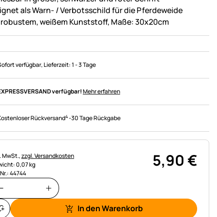
ignet als Warn- / Verbotsschild für die Pferdeweide
 robustem, weißem Kunststoff, Maße: 30x20cm
Sofort verfügbar
, Lieferzeit:
1 - 3 Tage
EXPRESSVERSAND verfügbar!
Mehr erfahren
4
Kostenloser Rückversand
-
30 Tage Rückgabe
5
,
90
€
uerhinweis:
l. MwSt.,
zzgl. Versandkosten
icht: 0,07 kg
.Nr.: 44744
In den Warenkorb