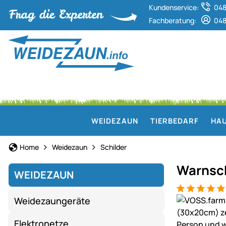
Kundenservice:
048
Fachberatung:
048
WEIDEZAUN
TIERBEDARF
HAU
Home
Weidezaun
Schilder
Warnsch
WEIDEZAUN
Bewertung: 5
4 Bewertung
Produktgaler
Weidezaungeräte
Elektronetze