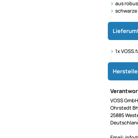
aus robus
schwarze 
Lieferum
1x VOSS.f
Herstell
Verantwort
VOSS GmbH 
Ohrstedt Bh
25885 West
Deutschlan
Email:
info@