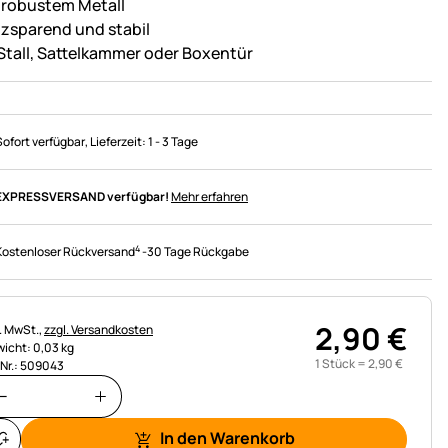
 robustem Metall
tzsparend und stabil
 Stall, Sattelkammer oder Boxentür
Sofort verfügbar
, Lieferzeit:
1 - 3 Tage
EXPRESSVERSAND verfügbar!
Mehr erfahren
4
Kostenloser Rückversand
-
30 Tage Rückgabe
2
,
90
€
uerhinweis:
l. MwSt.,
zzgl. Versandkosten
icht: 0,03 kg
1 Stück =
2
,
90
€
.Nr.: 509043
In den Warenkorb