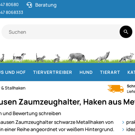
47 80680
Beratung
47 8068333
S UND HOF
TIERVERTREIBER
HUND
TIERART
KA
Schn
 & Stallhaken
Lief
sen Zaumzeughalter, Haken aus Met
n und Bewertung schreiben
ie
pra
idea