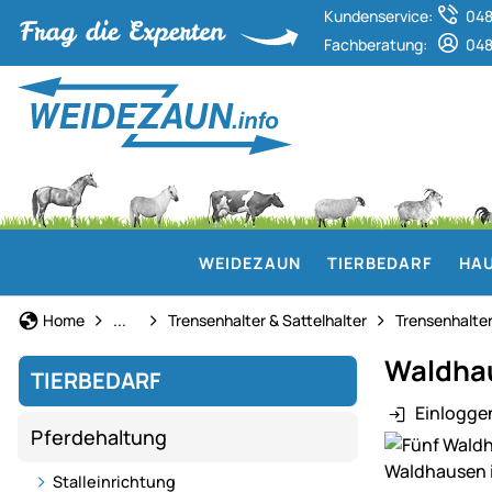
Kundenservice:
048
Fachberatung:
048
WEIDEZAUN
TIERBEDARF
HAU
Stalleinrichtung
Home
...
Trensenhalter & Sattelhalter
Trensenhalter
Waldhau
TIERBEDARF
Einlogge
Pferdehaltung
Produktgaler
Stalleinrichtung