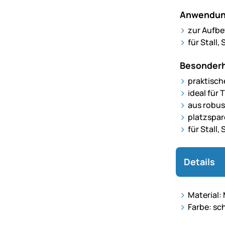
Anwendun
zur Aufbe
für Stall
Besonderh
praktisch
ideal für 
aus robus
platzspar
für Stall
Details
Material: 
Farbe: sc