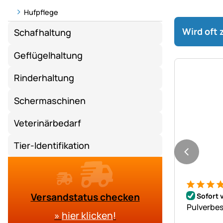
Hufpflege
Wird oft
Schafhaltung
Geflügelhaltung
Rinderhaltung
Schermaschinen
Veterinärbedarf
Tier-Identifikation
Bewertung
2 Bewert
Versandstatus checken
Sofort 
Pulverbes
»
hier klicken
!