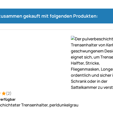
 zusammen gekauft mit folgenden Produkten:
(2)
: 5 von 5 (2 Bewertungen)
ungen
verfügbar
chichteter Trensenhalter, perldunkelgrau