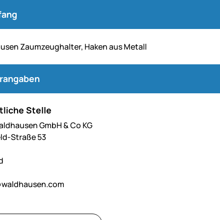
fang
usen Zaumzeughalter, Haken aus Metall
erangaben
liche Stelle
Waldhausen GmbH & Co KG
ld-Straße 53
d
@waldhausen.com