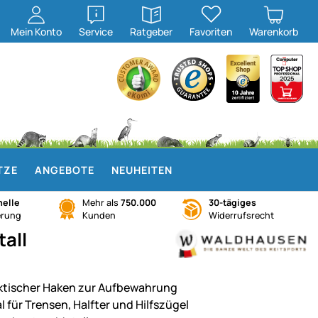
öffnen
öffnen
Mein
Konto
Service
Ratgeber
Favoriten
Warenkorb
TZE
ANGEBOTE
NEUHEITEN
elle
Mehr als
750.000
30-tägiges
erung
Kunden
Widerrufsrecht
all
ktischer Haken zur Aufbewahrung
l für Trensen, Halfter und Hilfszügel