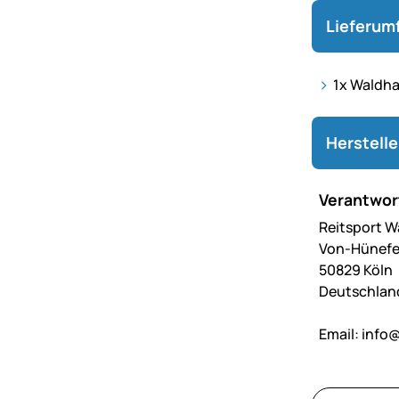
Lieferum
1x Waldha
Herstell
Verantwort
Reitsport 
Von-Hünefe
50829 Köln
Deutschlan
Email:
info