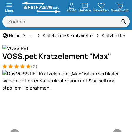
öffnen
Konto
Service
Favoriten
Warenkorb
Menu
Katze
Home
...
Kratzbäume & Kratzbretter
Kratzbretter
VOSS.pet Kratzelement "Max"
(2)
Bewertung: 5 von 5 (2 Bewertungen)
2 Bewertungen
Produktgalerie