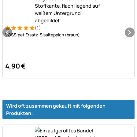
(1)
Bewertung: 5 von 5 (1 Bewertungen)
1 Bewertung
VOSS.pet Ersatz-Sisalteppich (braun)
4
,
90
€
Wird oft zusammen gekauft mit folgenden
Produkten: