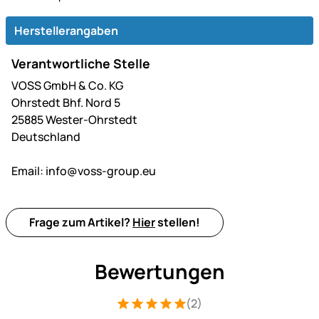
Herstellerangaben
Verantwortliche Stelle
VOSS GmbH & Co. KG
Ohrstedt Bhf. Nord 5
25885 Wester-Ohrstedt
Deutschland
Email:
info@voss-group.eu
Frage zum Artikel?
Hier
stellen!
Bewertungen
(2)
Bewertung: 5 von 5 (2 Bewertungen)
2 Bewertungen