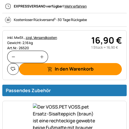
EXPRESSVERSAND verfügbar!
Mehr erfahren
4
Kostenloser Rückversand
-
30 Tage Rückgabe
16
,
90
€
Steuerhinweis:
inkl. MwSt.,
zzgl. Versandkosten
Gewicht: 2,16 kg
1 Stück =
16
,
90
€
Art.Nr.: 26520
In den Warenkorb
Passendes Zubehör