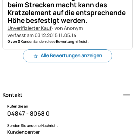
beim Strecken macht kann das
Kratzelement auf die entsprechende
Höhe besfestigt werden.
Unverifizierter Kauf
- von Anonym
verfasst am 03.12.2015 11:05:14
0 von 0
Kunden fanden diese Bewertung hilfreich.
Alle Bewertungen anzeigen
Fußzeile
Kontakt
Rufen Sie an
04847 - 8068 0
Senden Sie uns eine Nachricht
Kundencenter