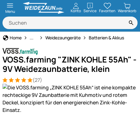
öffnen
Konto
Service
Favoriten
Warenkorb
Menu
Weidezaun
Home
...
Weidezaungeräte
Batterien & Akkus
VOSS.farming "ZINK KOHLE 55Ah" -
9V Weidezaunbatterie, klein
(27)
Bewertung: 5 von 5 (27 Bewertungen)
27 Bewertungen
Produktgalerie