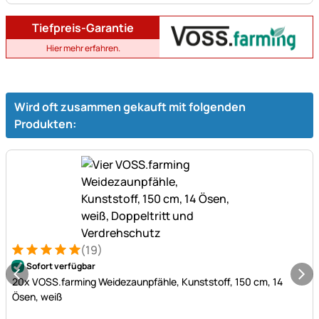
Tiefpreis-Garantie
Hier mehr erfahren.
Wird oft zusammen gekauft mit folgenden
Produkten:
(19)
Bewertung: 5 von 5 (19 Bewertungen)
19 Bewertungen
Sofort verfügbar
20x VOSS.farming Weidezaunpfähle, Kunststoff, 150 cm, 14
Ösen, weiß