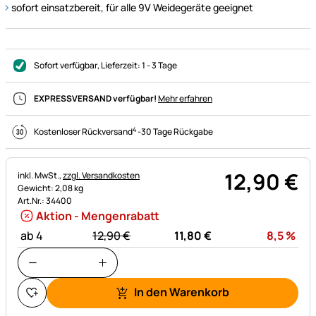
sofort einsatzbereit, für alle 9V Weidegeräte geeignet
Sofort verfügbar
, Lieferzeit:
1 - 3 Tage
EXPRESSVERSAND verfügbar!
Mehr erfahren
4
Kostenloser Rückversand
-
30 Tage Rückgabe
12
,
90
€
Steuerhinweis:
inkl. MwSt.,
zzgl. Versandkosten
Gewicht: 2,08 kg
Art.Nr.: 34400
Aktion - Mengenrabatt
statt:
Rab
ab 4
12,
90
€
11,
80
€
8,5
%
In den Warenkorb