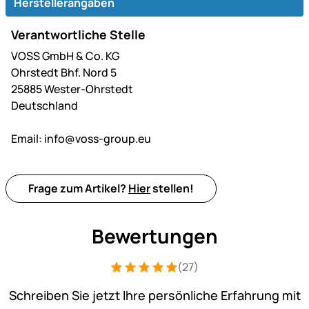
Herstellerangaben
Verantwortliche Stelle
VOSS GmbH & Co. KG
Ohrstedt Bhf. Nord 5
25885 Wester-Ohrstedt
Deutschland
Email:
info@voss-group.eu
Frage zum Artikel?
Hier
stellen!
Bewertungen
(27)
Bewertung: 5 von 5 (27 Bewertungen)
27 Bewertungen
Schreiben Sie jetzt Ihre persönliche Erfahrung mit