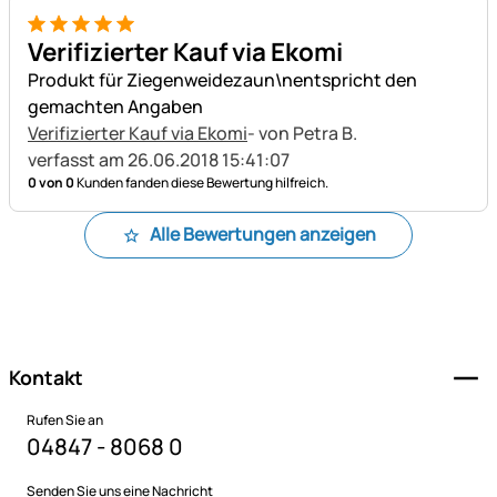
5 von 5
Verifizierter Kauf via Ekomi
Produkt für Ziegenweidezaun\nentspricht den
gemachten Angaben
Verifizierter Kauf via Ekomi
- von Petra B.
verfasst am 26.06.2018 15:41:07
0 von 0
Kunden fanden diese Bewertung hilfreich.
Alle Bewertungen anzeigen
Fußzeile
Kontakt
Rufen Sie an
04847 - 8068 0
Senden Sie uns eine Nachricht