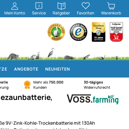
öffnen
öffnen
Mein
Konto
Service
Ratgeber
Favoriten
Warenkorb
TZE
ANGEBOTE
NEUHEITEN
elle
Mehr als
750.000
30-tägiges
erung
Kunden
Widerrufsrecht
ezaunbatterie,
ße 9V-Zink-Kohle-Trockenbatterie mit 130Ah