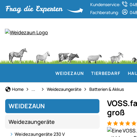
Kundenservice:
048
Fachberatung:
048
WEIDEZAUN
TIERBEDARF
HAU
Weidezaun
Home
...
Weidezaungeräte
Batterien & Akkus
VOSS.fa
WEIDEZAUN
groß
Weidezaungeräte
Bewertung: 5
15 Bewertun
Produktgaler
Weidezaungeräte 230 V