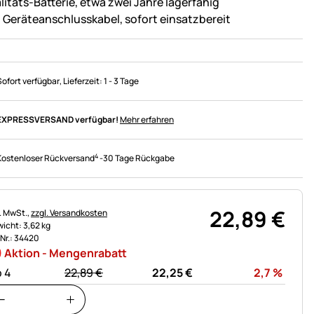
litäts-Batterie, etwa zwei Jahre lagerfähig
l. Geräteanschlusskabel, sofort einsatzbereit
Sofort verfügbar
, Lieferzeit:
1 - 3 Tage
EXPRESSVERSAND verfügbar!
Mehr erfahren
4
Kostenloser Rückversand
-
30 Tage Rückgabe
22
,
89
€
uerhinweis:
l. MwSt.,
zzgl. Versandkosten
icht: 3,62 kg
.Nr.: 34420
Aktion - Mengenrabatt
statt:
Rabat
 4
22,
89
€
22,
25
€
2,7
%