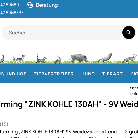
47 80680
Beratung
47 8068333
S UND HOF
TIERVERTREIBER
HUND
TIERART
KA
Schn
Lief
rming "ZINK KOHLE 130AH" - 9V Weid
(15)
 von 5 (15 Bewertungen)
gen
ie
gro