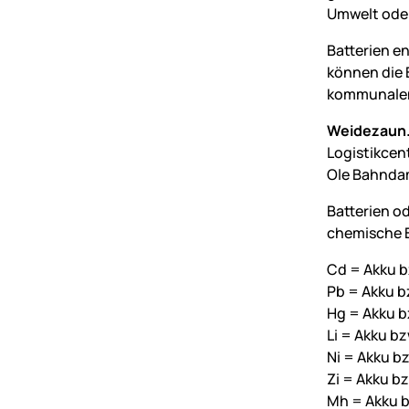
Umwelt oder
Batterien e
können die 
kommunalen
Weidezaun.
Logistikcen
Ole Bahnda
Batterien o
chemische B
Cd = Akku b
Pb = Akku bz
Hg = Akku b
Li = Akku bz
Ni = Akku bz
Zi = Akku bz
Mh = Akku b