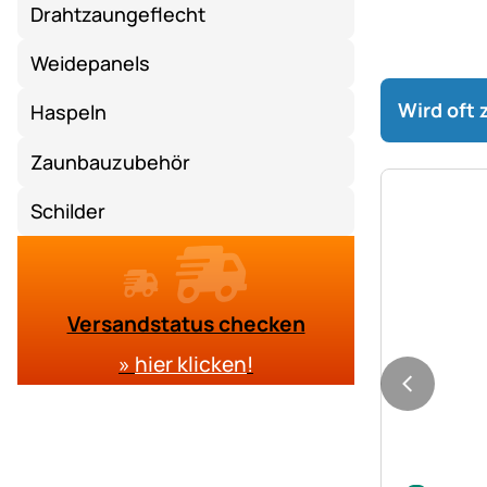
Drahtzaungeflecht
Weidepanels
Wird oft
Haspeln
Zaunbauzubehör
Schilder
Versandstatus checken
»
hier klicken
!
Noch kei