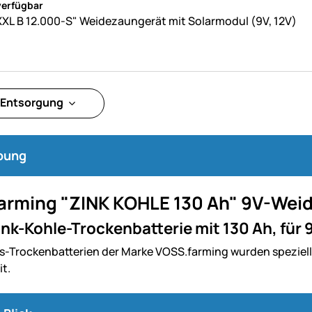
verfügbar
L B 12.000-S" Weidezaungerät mit Solarmodul (9V, 12V)
 Entsorgung
bung
arming "ZINK KOHLE 130 Ah" 9V-Wei
nk-Kohle-Trockenbatterie mit 130 Ah, für
ts-Trockenbatterien der Marke VOSS.farming wurden speziell 
t.