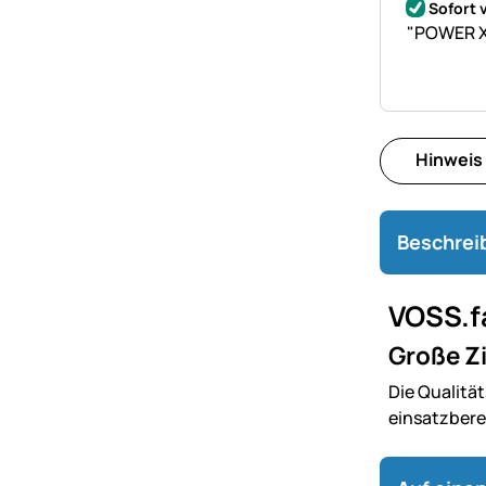
Sofort 
"POWER XX
Hinweis
Beschrei
VOSS.f
Große Zi
Die Qualitä
einsatzberei