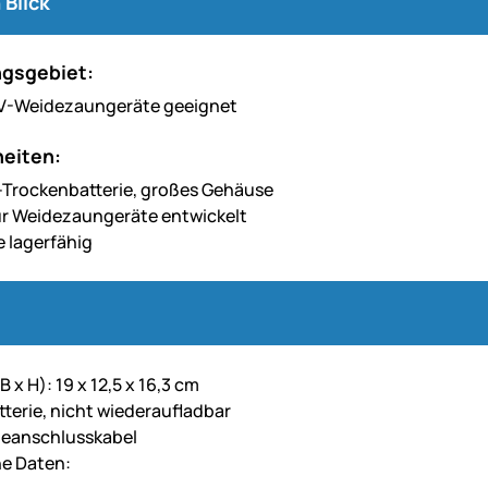
 Blick
gsgebiet:
9-V-Weidezaungeräte geeignet
eiten:
-Trockenbatterie, großes Gehäuse
für Weidezaungeräte entwickelt
e lagerfähig
B x H): 19 x 12,5 x 16,3 cm
terie, nicht wiederaufladbar
äteanschlusskabel
e Daten: