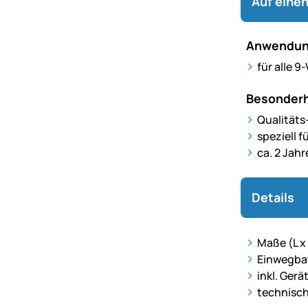
Auf einen
Anwendun
für alle 
Besonderh
Qualitäts
speziell 
ca. 2 Jahr
Details
Maße (L x 
Einwegbat
inkl. Ger
technisch