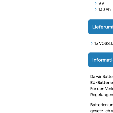
9 V
130 Ah
Lieferum
1x VOSS.f
Informat
Da wir Batt
EU-Batteri
Für den Verk
Regelungen
Batterien u
gesetzlich 