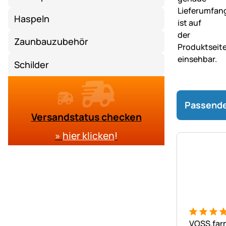
Haspeln
Zaunbauzubehör
Schilder
Passende
Versandstatus checken
»
hier klicken
!
Bewertung
6 Bewert
VOSS.farm