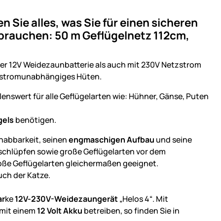
 Sie alles, was Sie für einen sicheren
 brauchen: 50 m Geflügelnetz 112cm,
ner 12V Weidezaunbatterie als auch mit 230V Netzstrom
etzstromunabhängiges Hüten.
nswert für alle Geflügelarten wie: Hühner, Gänse, Puten
gels
benötigen.
habbarkeit, seinen
engmaschigen Aufbau
und seine
hschlüpfen sowie große Geflügelarten vor dem
roße Geflügelarten gleichermaßen geeignet.
uch der Katze.
ar
ke
12V-230V-Weidezaungerät
„Helos 4“. Mit
 mit einem
12 Volt Akku
betreiben, so finden Sie in