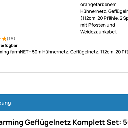
(16)
: 5 von 5 (16 Bewertungen)
tungen
verfügbar
ing farmNET+ 50m Hühnernetz, Geflügelnetz, 112cm, 20 Pfäh
bung
arming Geflügelnetz Komplett Set: 