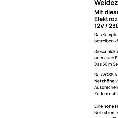
Weidez
Mit dies
Elektroz
12V / 23
Das Komplet
betreiben k
Dieser elek
oder auch E
Das 50 m Se
Das VOSS.f
Netzhöhe v
Ausbrechen 
Zudem
sch
Eine
hohe H
Netzstrom k