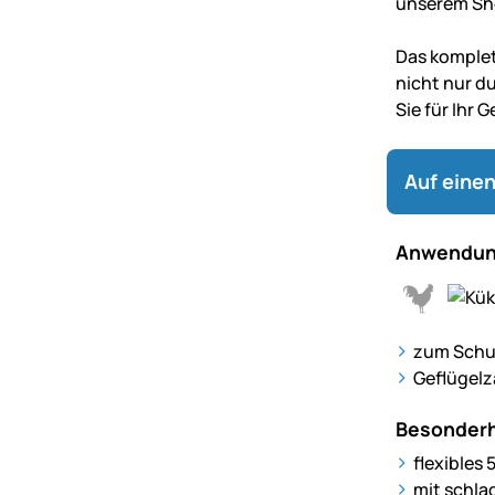
unserem Sh
Das komple
nicht nur d
Sie für Ihr G
Auf einen
Anwendun
zum Schut
Geflügelz
Besonderh
flexibles 
mit schla