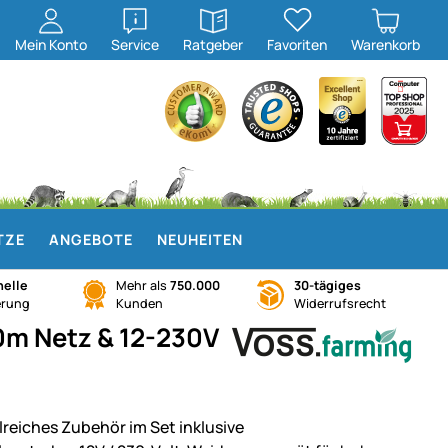
öffnen
öffnen
Mein
Konto
Service
Ratgeber
Favoriten
Warenkorb
TZE
ANGEBOTE
NEUHEITEN
elle
Mehr als
750.000
30-tägiges
erung
Kunden
Widerrufsrecht
0m Netz & 12-230V
lreiches Zubehör im Set inklusive