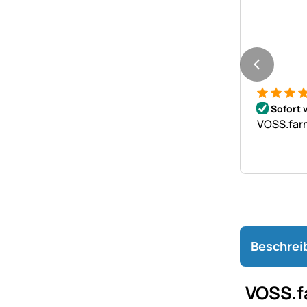
Bewertung
16 Bewer
Sofort 
VOSS.farm
Beschrei
VOSS.f