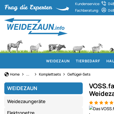
Kundenservice:
048
Fachberatung:
048
WEIDEZAUN
TIERBEDARF
HAU
Weidezaun
Home
...
Komplettsets
Geflügel-Sets
VOSS.fa
WEIDEZAUN
Weidez
Weidezaungeräte
Bewertung: 5
4 Bewertung
Produktgaler
Elektronetze