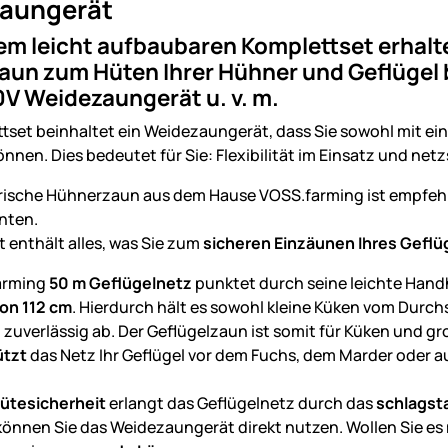
aungerät
em leicht aufbaubaren Komplettset erhalten
aun zum Hüten Ihrer Hühner und Geflügel
0V Weidezaungerät u. v. m.
tset beinhaltet ein Weidezaungerät, dass Sie sowohl mit ei
önnen. Dies bedeutet für Sie: Flexibilität im Einsatz und n
trische Hühnerzaun aus dem Hause VOSS.farming ist empfehle
nten.
t enthält alles, was Sie zum
sicheren Einzäunen Ihres Geflü
arming
50 m Geflügelnetz
punktet durch seine leichte Hand
on 112 cm
. Hierdurch hält es sowohl kleine Küken vom Durc
zuverlässig ab. Der Geflügelzaun ist somit für Küken und g
ützt
das Netz Ihr Geflügel vor dem Fuchs, dem Marder oder a
ütesicherheit
erlangt das Geflügelnetz durch das
schlagst
önnen Sie das Weidezaungerät direkt nutzen. Wollen Sie es