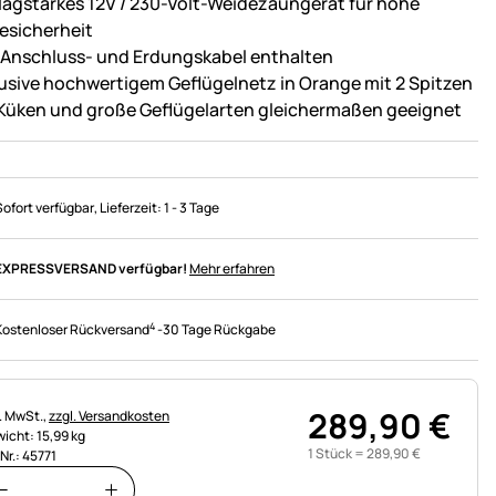
lagstarkes 12V / 230-Volt-Weidezaungerät für hohe
esicherheit
e Anschluss- und Erdungskabel enthalten
lusive hochwertigem Geflügelnetz in Orange mit 2 Spitzen
 Küken und große Geflügelarten gleichermaßen geeignet
Sofort verfügbar
, Lieferzeit:
1 - 3 Tage
EXPRESSVERSAND verfügbar!
Mehr erfahren
4
Kostenloser Rückversand
-
30 Tage Rückgabe
289
,
90
€
uerhinweis:
l. MwSt.,
zzgl. Versandkosten
icht: 15,99 kg
1 Stück =
289
,
90
€
.Nr.: 45771