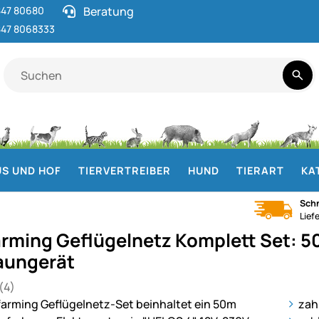
47 80680
Beratung
47 8068333
S UND HOF
TIERVERTREIBER
HUND
TIERART
KA
Schn
Lief
rming Geflügelnetz Komplett Set: 5
aungerät
(4)
 von 5 (4 Bewertungen)
en
ie
zah