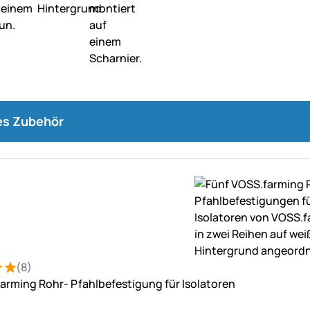
s Zubehör
(8)
: 5 von 5 (8 Bewertungen)
ungen
arming Rohr- Pfahlbefestigung für Isolatoren