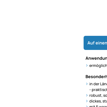
Auf einen
Anwendun
ermöglic
Besonderh
in der Lä
- praktis
robust, so
dickes, st
mit 5 wa