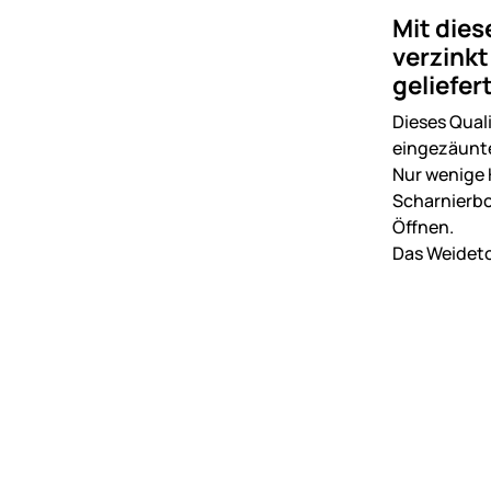
Mit dies
verzink
geliefert
Dieses Qual
eingezäunt
Nur wenige 
Scharnierbo
Öffnen.
Das Weideto