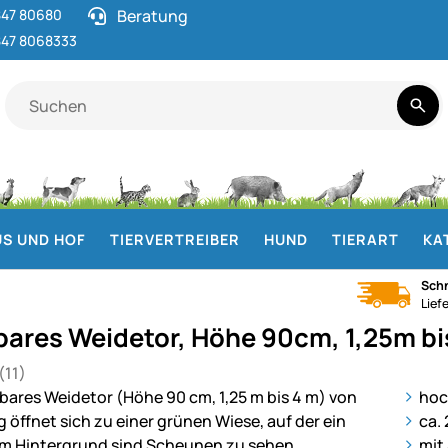
47 80680
Beratung
47 8068333
S UND HOF
TIERVERTREIBER
HUND
TIERART
KA
Schn
Lief
lbares Weidetor, Höhe 90cm, 1,25m b
(11)
 von 5 (11 Bewertungen)
gen
ie
hoc
ca.
mit