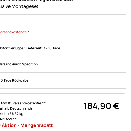
lusive Montageset
versandkostenfrei*
Sofort verfügbar
, Lieferzeit:
3 - 10 Tage
Versand durch Spedition
30 Tage Rückgabe
184
,
90
€
uerhinweis:
l. MwSt.,
versandkostenfrei*
*
erhalb Deutschlands
icht: 36,52 kg
.Nr.: 43922
Aktion - Mengenrabatt