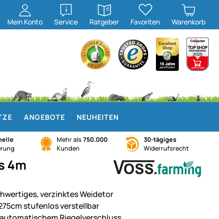
öffnen
öffnen
Mein
Konto
Service
Ratgeber
Favoriten
Warenkorb
TZE
ANGEBOTE
NEUHEITEN
elle
Mehr als
750.000
30-tägiges
erung
Kunden
Widerrufsrecht
is 4m
hwertiges, verzinktes Weidetor
 275cm stufenlos verstellbar
 automatischem Riegelverschluss