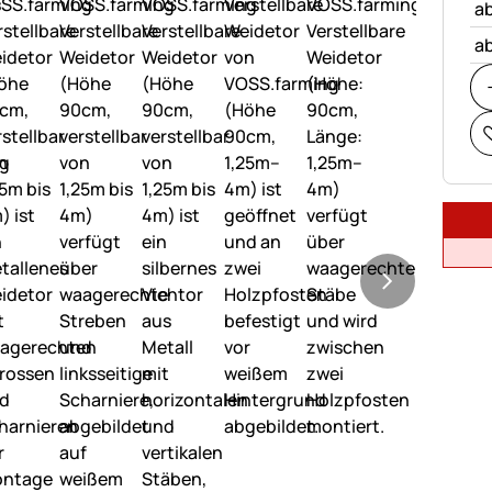
ab
ab