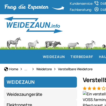
Kundenservice:
048
Fachberatung:
048
WEIDEZAUN
TIERBEDARF
HAU
Weidezaun
Home
...
Weidetore
Verstellbare Weidetore
Verstel
WEIDEZAUN
Bewertung: 4
11 Bewertun
Produktgaler
Weidezaungeräte
Elektronetze