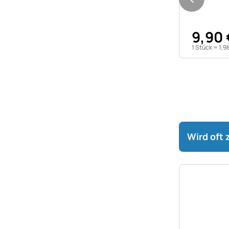
9
,
90
1 Stück =
1
,
9
Wird oft