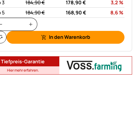
statt:
Rabat
 3
184,
90
€
178,
90
€
3,2
%
statt:
Rabat
 5
184,
90
€
168,
90
€
8,6
%
In den Warenkorb
Tiefpreis-Garantie
Hier mehr erfahren.