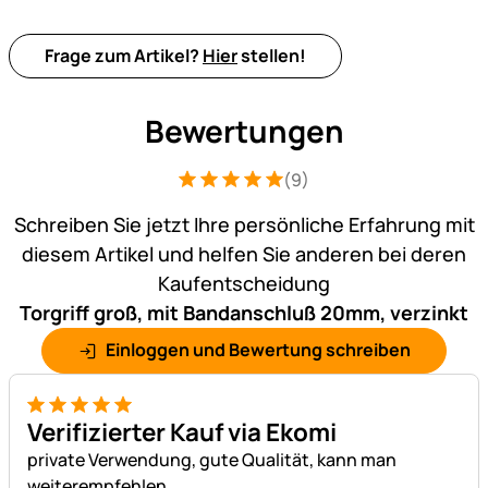
Frage zum Artikel?
Hier
stellen!
Bewertungen
(9)
Bewertung: 5 von 5 (9 Bewertungen)
9 Bewertungen
Schreiben Sie jetzt Ihre persönliche Erfahrung mit
diesem Artikel und helfen Sie anderen bei deren
Kaufentscheidung
Torgriff groß, mit Bandanschluß 20mm, verzinkt
Einloggen und Bewertung schreiben
5 von 5
Verifizierter Kauf via Ekomi
private Verwendung, gute Qualität, kann man
weiterempfehlen