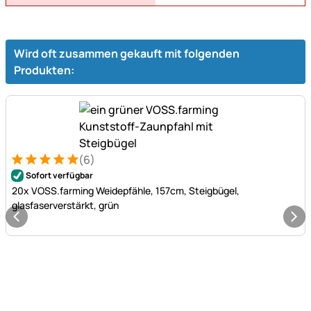
Wird oft zusammen gekauft mit folgenden
Produkten:
(6)
Bewertung: 5 von 5 (6 Bewertungen)
6 Bewertungen
Sofort verfügbar
20x VOSS.farming Weidepfähle, 157cm, Steigbügel,
glasfaserverstärkt, grün