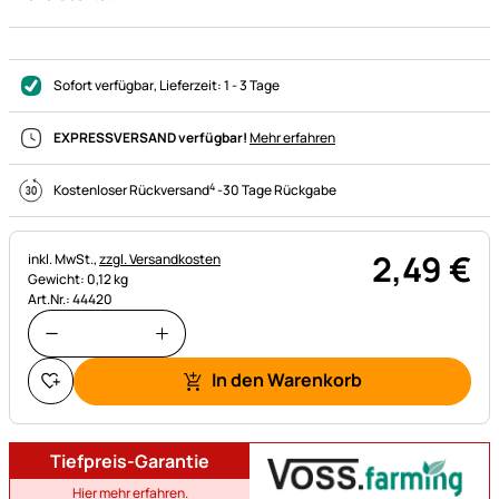
Sofort verfügbar
, Lieferzeit:
1 - 3 Tage
EXPRESSVERSAND verfügbar!
Mehr erfahren
4
Kostenloser Rückversand
-
30 Tage Rückgabe
2
,
49
€
Steuerhinweis:
inkl. MwSt.,
zzgl. Versandkosten
Gewicht: 0,12 kg
Art.Nr.: 44420
In den Warenkorb
Tiefpreis-Garantie
Hier mehr erfahren.