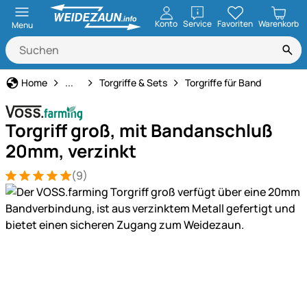
öffnen
Konto
Service
Favoriten
Warenkorb
Menu
Weidezaun
Home
...
Torgriffe & Sets
Torgriffe für Band
Torgriff groß, mit Bandanschluß
20mm, verzinkt
(9)
Bewertung: 5 von 5 (9 Bewertungen)
9 Bewertungen
Produktgalerie