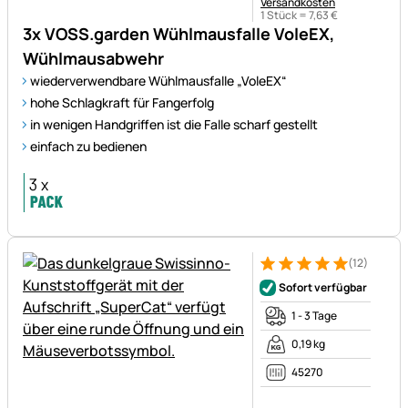
Versandkosten
1 Stück =
7
,
63
€
3x VOSS.garden Wühlmausfalle VoleEX,
Wühlmausabwehr
wiederverwendbare Wühlmausfalle „VoleEX“
hohe Schlagkraft für Fangerfolg
in wenigen Handgriffen ist die Falle scharf gestellt
einfach zu bedienen
(12)
Bewertung: 5 von 5 (12 Bewe
12 Bewertungen
Sofort verfügbar
1 - 3 Tage
0,19 kg
45270