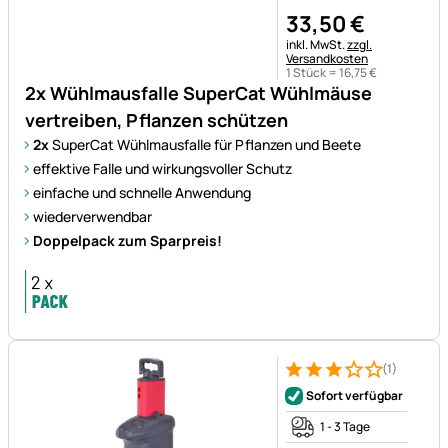
33
,
50
€
Steuerhinweis:
inkl. MwSt.
zzgl.
Versandkosten
1 Stück =
16
,
75
€
2x Wühlmausfalle SuperCat Wühlmäuse
vertreiben, Pflanzen schützen
2x
SuperCat Wühlmausfalle für Pflanzen und Beete
effektive Falle und wirkungsvoller Schutz
einfache und schnelle Anwendung
wiederverwendbar
Doppelpack zum Sparpreis!
(1)
Bewertung: 3 von 5 (1 Bewert
1 Bewertung
Sofort verfügbar
1 - 3 Tage