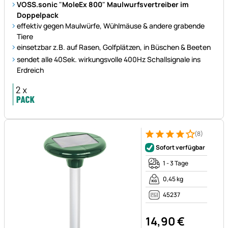
VOSS.sonic
"
MoleEx 800
"
Maulwurfsvertreiber im
Doppelpack
effektiv gegen Maulwürfe, Wühlmäuse & andere grabende
Tiere
einsetzbar z.B. auf Rasen, Golfplätzen, in Büschen & Beeten
sendet alle 40Sek. wirkungsvolle 400Hz Schallsignale ins
Erdreich
(8)
Bewertung: 4 von 5 (8 Bewer
8 Bewertungen
Sofort verfügbar
1 - 3 Tage
0,45 kg
45237
14
,
90
€