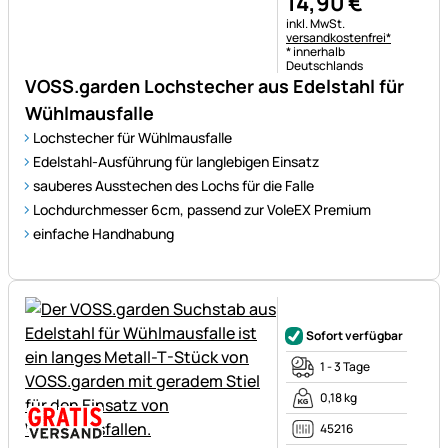
14
,
90
€
Steuerhinweis:
inkl. MwSt.
versandkostenfrei*
* innerhalb
Deutschlands
VOSS.garden Lochstecher aus Edelstahl für
Wühlmausfalle
Lochstecher für Wühlmausfalle
Edelstahl-Ausführung für langlebigen Einsatz
sauberes Ausstechen des Lochs für die Falle
Lochdurchmesser 6cm, passend zur VoleEX Premium
einfache Handhabung
Noch keine Bewertungen ab
Sofort verfügbar
1 - 3 Tage
0,18 kg
45216