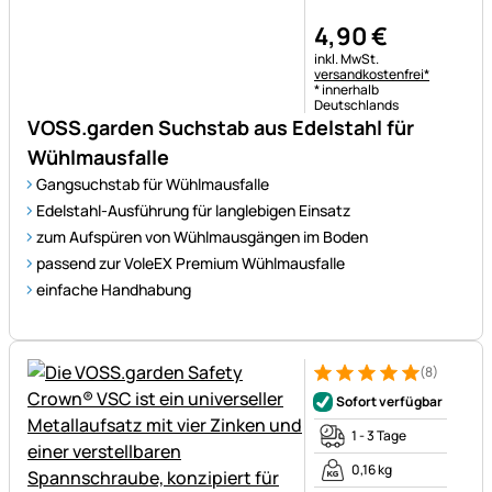
4
,
90
€
Steuerhinweis:
inkl. MwSt.
versandkostenfrei*
* innerhalb
Deutschlands
VOSS.garden Suchstab aus Edelstahl für
Wühlmausfalle
Gangsuchstab für Wühlmausfalle
Edelstahl-Ausführung für langlebigen Einsatz
zum Aufspüren von Wühlmausgängen im Boden
passend zur VoleEX Premium Wühlmausfalle
einfache Handhabung
(8)
Bewertung: 5 von 5 (8 Bewer
8 Bewertungen
Sofort verfügbar
1 - 3 Tage
0,16 kg