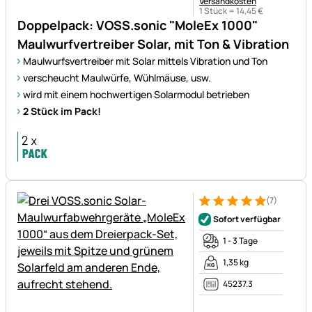
Versandkosten
1 Stück =
14
,
45
€
Doppelpack: VOSS.sonic "MoleEx 1000"
Maulwurfvertreiber Solar, mit Ton & Vibration
Maulwurfsvertreiber mit Solar mittels Vibration und Ton
verscheucht Maulwürfe, Wühlmäuse, usw.
wird mit einem hochwertigen Solarmodul betrieben
2 Stück im Pack!
(7)
Bewertung: 5 von 5 (7 Bewer
7 Bewertungen
Sofort verfügbar
1 - 3 Tage
1,35 kg
45237.3