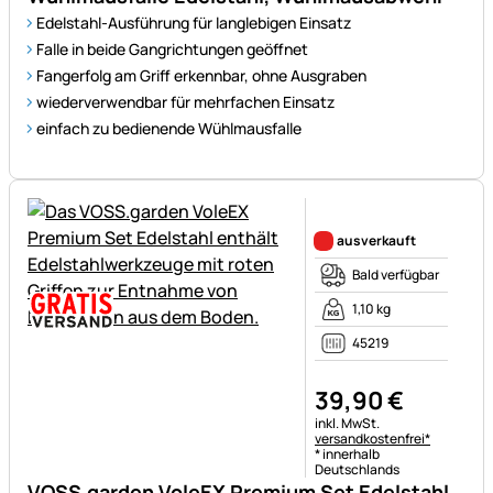
Edelstahl-Ausführung für langlebigen Einsatz
Falle in beide Gangrichtungen geöffnet
Fangerfolg am Griff erkennbar, ohne Ausgraben
wiederverwendbar für mehrfachen Einsatz
einfach zu bedienende Wühlmausfalle
Noch keine Bewertungen ab
ausverkauft
Bald verfügbar
1,10 kg
45219
39
,
90
€
Steuerhinweis:
inkl. MwSt.
versandkostenfrei*
* innerhalb
Deutschlands
VOSS.garden VoleEX Premium Set Edelstahl,