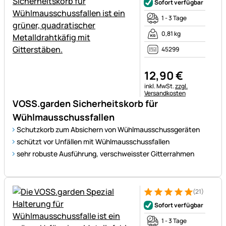
Sofort verfügbar
1 - 3 Tage
0,81 kg
45299
12
,
90
€
Steuerhinweis:
inkl. MwSt.
zzgl.
Versandkosten
VOSS.garden Sicherheitskorb für
Wühlmausschussfallen
Schutzkorb zum Absichern von Wühlmausschussgeräten
schützt vor Unfällen mit Wühlmausschussfallen
sehr robuste Ausführung, verschweisster Gitterrahmen
(21)
Bewertung: 5 von 5 (21 Bewe
21 Bewertungen
Sofort verfügbar
1 - 3 Tage