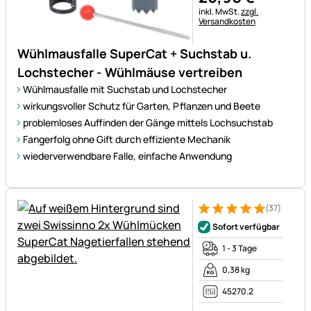
Steuerhinweis:
inkl. MwSt.
zzgl.
Versandkosten
Wühlmausfalle SuperCat + Suchstab u.
Lochstecher - Wühlmäuse vertreiben
Wühlmausfalle mit Suchstab und Lochstecher
wirkungsvoller Schutz für Garten, Pflanzen und Beete
problemloses Auffinden der Gänge mittels Lochsuchstab
Fangerfolg ohne Gift durch effiziente Mechanik
wiederverwendbare Falle, einfache Anwendung
(37)
Bewertung: 5 von 5 (37 Bewe
37 Bewertungen
Sofort verfügbar
1 - 3 Tage
0,38 kg
45270.2