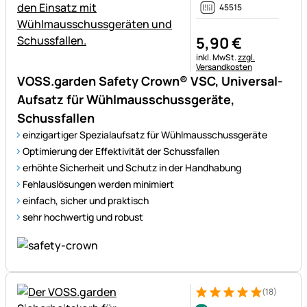
45515
5
,
90
€
Steuerhinweis:
inkl. MwSt.
zzgl.
Versandkosten
VOSS.garden Safety Crown® VSC, Universal-
Aufsatz für Wühlmausschussgeräte,
Schussfallen
einzigartiger Spezialaufsatz für Wühlmausschussgeräte
Optimierung der Effektivität der Schussfallen
erhöhte Sicherheit und Schutz in der Handhabung
Fehlauslösungen werden minimiert
einfach, sicher und praktisch
sehr hochwertig und robust
(18)
Bewertung: 5 von 5 (18 Bewe
18 Bewertungen