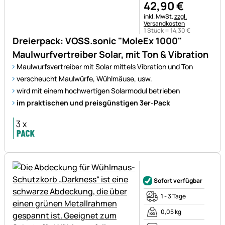
42
,
90
€
Steuerhinweis:
inkl. MwSt.
zzgl.
Versandkosten
1 Stück =
14
,
30
€
Dreierpack: VOSS.sonic "MoleEx 1000"
Maulwurfvertreiber Solar, mit Ton & Vibration
Maulwurfsvertreiber mit Solar mittels Vibration und Ton
verscheucht Maulwürfe, Wühlmäuse, usw.
wird mit einem hochwertigen Solarmodul betrieben
im praktischen und preisgünstigen 3er-Pack
Noch keine Bewertungen ab
Sofort verfügbar
1 - 3 Tage
0,05 kg