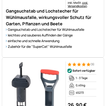
Steuerhinweis:
inkl. MwSt.
zzgl.
Versandkosten
Gangsuchstab und Lochstecher für
Wühlmausfalle, wirkungsvoller Schutz für
Garten, Pflanzen und Beete
Gangsuchstab und Lochstecher für Wühlmausfalle
leichtes und sauberes Auffinden der Gänge
einfache und schnelle Anwendung
Zubehör für die "SuperCat" Wühlmausfalle
(9)
Bewertung: 5 von 5 (9 Bewer
9 Bewertungen
Sofort verfügbar
1 - 3 Tage
0,49 kg
45273
26
,
90
€