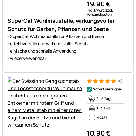
19
,
90
€
Steuerhinweis:
inkl. MwSt.
zzgl.
Versandkosten
SuperCat Wühlmausfalle, wirkungsvoller
Schutz für Garten, Pflanzen und Beete
SuperCat Wühlmausfalle für Pflanzen und Beete
effektive Falle und wirkungsvoller Schutz
einfache und schnelle Anwendung
wiederverwendbar
(16)
Bewertung: 5 von 5 (16 Bewe
16 Bewertungen
Sofort verfügbar
1 - 3 Tage
0,30 kg
45271
10
,
90
€