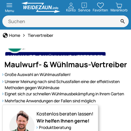
öffnen
Konto
Service
Favoriten
Warenkorb
Menu
Home
Tiervertreiber
MAULWURF- & WÜHLMAUS-VERTREIBER
Maulwurf- & Wühlmaus-Vertreiber
praxiserprobt & effektiv
Große Auswahl an Wühlmausfallen!
Unserer Meinung nach sind Schussfallen eine der effektivsten
Methoden gegen Wühlmäuse
Eignet sich zur schnellen Wühlmausbekämpfung in Ihrem Garten
Mehrfache Anwendungen der Fallen sind möglich
Kostenlos beraten lassen!
Wir helfen Ihnen gerne!
Produktberatung