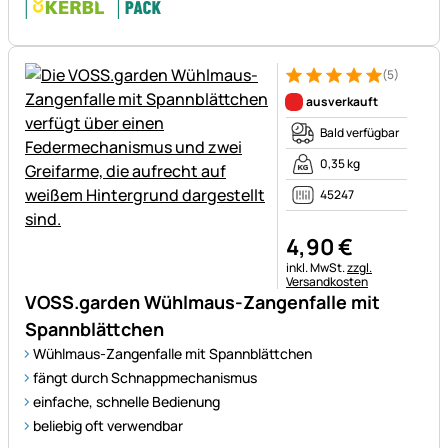
(5)
Bewertung: 5 von 5 (5 Bewer
5 Bewertungen
ausverkauft
Bald verfügbar
0,35 kg
45247
4
,
90
€
Steuerhinweis:
inkl. MwSt.
zzgl.
Versandkosten
VOSS.garden Wühlmaus-Zangenfalle mit
Spannblättchen
Wühlmaus-Zangenfalle mit Spannblättchen
fängt durch Schnappmechanismus
einfache, schnelle Bedienung
beliebig oft verwendbar