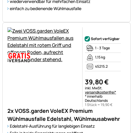
wiederverwendbar für mehrfachen Einsatz
einfach zu bedienende Wühlmausfalle
Noch keine Bewertungen ab
Sofort verfügbar
1 - 3 Tage
1,15 kg
45215.2
39
,
80
€
Steuerhinweis:
inkl. MwSt.
versandkostenfrei*
* innerhalb
Deutschlands
1 Stück =
19
,
90
€
2x VOSS.garden VoleEX Premium
Wühlmausfalle Edelstahl, Wühlmausabwehr
Edelstahl-Ausführung für langlebigen Einsatz