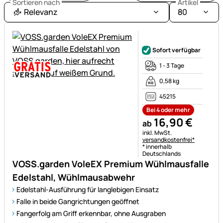
Sortieren nach
Artikel
Relevanz
80
Noch keine Bewertungen ab
Sofort verfügbar
1 - 3 Tage
0,58 kg
45215
Bei 4 oder mehr
16
,
90
€
ab
Steuerhinweis:
inkl. MwSt.
versandkostenfrei*
* innerhalb
Deutschlands
VOSS.garden VoleEX Premium Wühlmausfalle
Edelstahl, Wühlmausabwehr
Edelstahl-Ausführung für langlebigen Einsatz
Falle in beide Gangrichtungen geöffnet
Fangerfolg am Griff erkennbar, ohne Ausgraben