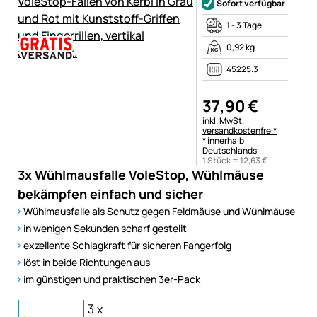
Sofort verfügbar
1 - 3 Tage
0,92 kg
45225.3
37
,
90
€
Steuerhinweis:
inkl. MwSt.
versandkostenfrei*
* innerhalb
Deutschlands
1 Stück =
12
,
63
€
3x Wühlmausfalle VoleStop, Wühlmäuse
bekämpfen einfach und sicher
Wühlmausfalle als Schutz gegen Feldmäuse und Wühlmäuse
in wenigen Sekunden scharf gestellt
exzellente Schlagkraft für sicheren Fangerfolg
löst in beide Richtungen aus
im günstigen und praktischen 3er-Pack