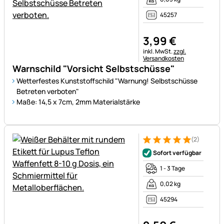
45257
3
,
99
€
Steuerhinweis:
inkl. MwSt.
zzgl.
Versandkosten
Warnschild "Vorsicht Selbstschüsse"
Wetterfestes Kunststoffschild "Warnung! Selbstschüsse
Betreten verboten"
Maße: 14,5 x 7cm, 2mm Materialstärke
(2)
Bewertung: 5 von 5 (2 Bewer
2 Bewertungen
Sofort verfügbar
1 - 3 Tage
0,02 kg
45294