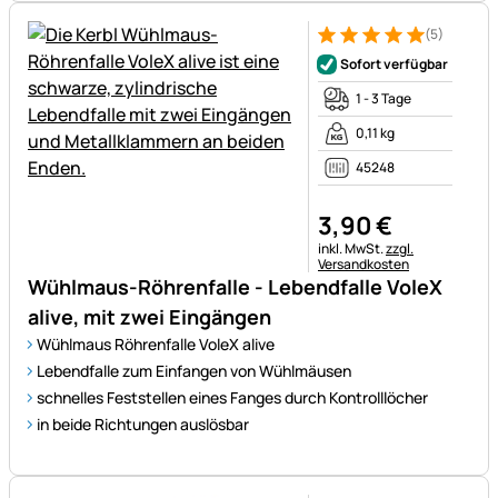
(5)
Bewertung: 5 von 5 (5 Bewer
5 Bewertungen
Sofort verfügbar
1 - 3 Tage
0,11 kg
45248
3
,
90
€
Steuerhinweis:
inkl. MwSt.
zzgl.
Versandkosten
Wühlmaus-Röhrenfalle - Lebendfalle VoleX
alive, mit zwei Eingängen
Wühlmaus Röhrenfalle VoleX alive
Lebendfalle zum Einfangen von Wühlmäusen
schnelles Feststellen eines Fanges durch Kontrolllöcher
in beide Richtungen auslösbar