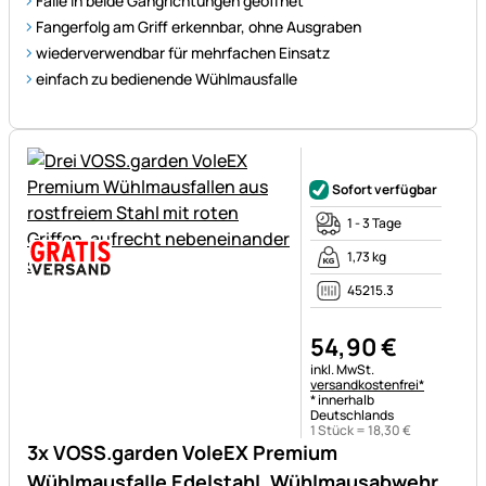
Falle in beide Gangrichtungen geöffnet
Fangerfolg am Griff erkennbar, ohne Ausgraben
wiederverwendbar für mehrfachen Einsatz
einfach zu bedienende Wühlmausfalle
Noch keine Bewertungen ab
Sofort verfügbar
1 - 3 Tage
1,73 kg
45215.3
54
,
90
€
Steuerhinweis:
inkl. MwSt.
versandkostenfrei*
* innerhalb
Deutschlands
1 Stück =
18
,
30
€
3x VOSS.garden VoleEX Premium
Wühlmausfalle Edelstahl, Wühlmausabwehr