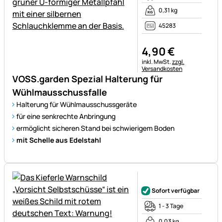
0,31 kg
45283
4
,
90
€
Steuerhinweis:
inkl. MwSt.
zzgl.
Versandkosten
VOSS.garden Spezial Halterung für
Wühlmausschussfalle
Halterung für Wühlmausschussgeräte
für eine senkrechte Anbringung
ermöglicht sicheren Stand bei schwierigem Boden
mit Schelle aus Edelstahl
Noch keine Bewertungen ab
Sofort verfügbar
1 - 3 Tage
0,03 kg