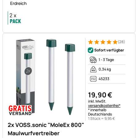
Erdreich
(28)
Bewertung: 5 von 5 (28 Bewe
28 Bewertungen
Sofort verfügbar
1 - 3 Tage
0,34 kg
45233
19
,
90
€
Steuerhinweis:
inkl. MwSt.
versandkostenfrei*
* innerhalb
Deutschlands
1 Stück =
9
,
95
€
2x VOSS.sonic "MoleEx 800"
Maulwurfvertreiber