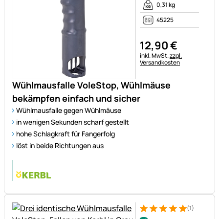
0,31 kg
45225
12
,
90
€
Steuerhinweis:
inkl. MwSt.
zzgl.
Versandkosten
Wühlmausfalle VoleStop, Wühlmäuse
bekämpfen einfach und sicher
Wühlmausfalle gegen Wühlmäuse
in wenigen Sekunden scharf gestellt
hohe Schlagkraft für Fangerfolg
löst in beide Richtungen aus
(1)
Bewertung: 5 von 5 (1 Bewert
1 Bewertung