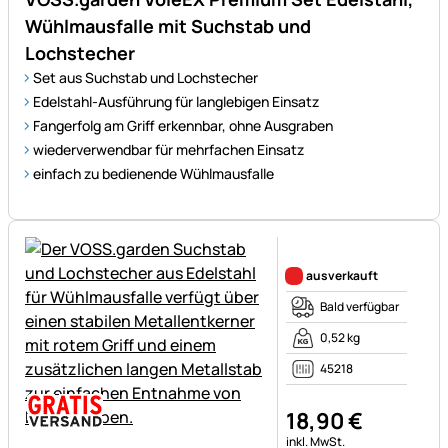
Wühlmausfalle mit Suchstab und
Lochstecher
Set aus Suchstab und Lochstecher
Edelstahl-Ausführung für langlebigen Einsatz
Fangerfolg am Griff erkennbar, ohne Ausgraben
wiederverwendbar für mehrfachen Einsatz
einfach zu bedienende Wühlmausfalle
Noch keine Bewertungen ab
ausverkauft
Bald verfügbar
0,52 kg
45218
18
,
90
€
Steuerhinweis:
inkl. MwSt.