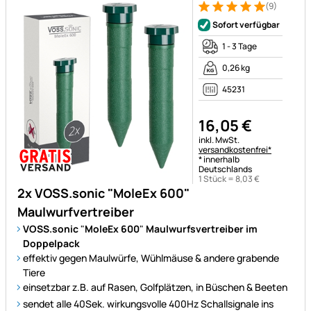
(9)
Bewertung: 5 von 5 (9 Bewer
9 Bewertungen
Sofort verfügbar
1 - 3 Tage
0,26 kg
45231
16
,
05
€
Steuerhinweis:
inkl. MwSt.
versandkostenfrei*
* innerhalb
Deutschlands
1 Stück =
8
,
03
€
2x VOSS.sonic "MoleEx 600"
Maulwurfvertreiber
VOSS.sonic
"
MoleEx 600
"
Maulwurfsvertreiber im
Doppelpack
effektiv gegen Maulwürfe, Wühlmäuse & andere grabende
Tiere
einsetzbar z.B. auf Rasen, Golfplätzen, in Büschen & Beeten
sendet alle 40Sek. wirkungsvolle 400Hz Schallsignale ins