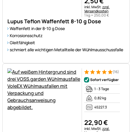
2
,
50
€
Steuerhinweis:
inkl. MwSt.
zzgl.
Versandkosten
1 kg =
250
,
00
€
Lupus Teflon Waffenfett 8-10 g Dose
Waffenfett in der 8-10 g Dose
Korrosionsschutz
Gleitfähigkeit
schmiert alle wichtigen Metallteile der Wühlmausschussfalle
(16)
Bewertung: 5 von 5 (16 Bewe
16 Bewertungen
Sofort verfügbar
1 - 3 Tage
0,82 kg
45227.3
22
,
90
€
Steuerhinweis:
inkl. MwSt.
zzgl.