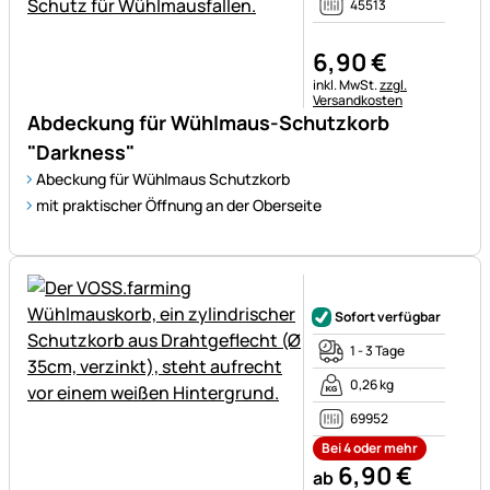
45513
6
,
90
€
Steuerhinweis:
inkl. MwSt.
zzgl.
Versandkosten
Abdeckung für Wühlmaus-Schutzkorb
"Darkness"
Abeckung für Wühlmaus Schutzkorb
mit praktischer Öffnung an der Oberseite
Noch keine Bewertungen ab
Sofort verfügbar
1 - 3 Tage
0,26 kg
69952
Bei 4 oder mehr
6
,
90
€
ab