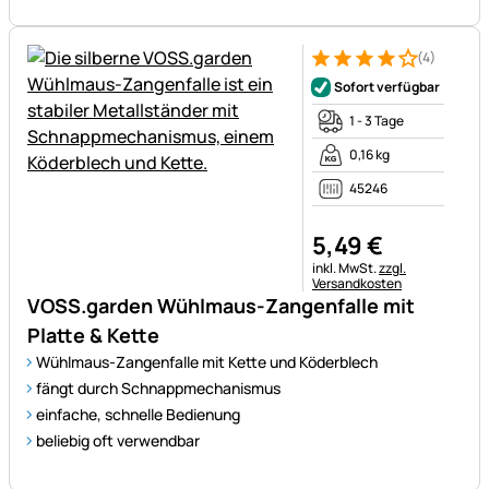
(4)
Bewertung: 4 von 5 (4 Bewer
4 Bewertungen
Sofort verfügbar
1 - 3 Tage
0,16 kg
45246
5
,
49
€
Steuerhinweis:
inkl. MwSt.
zzgl.
Versandkosten
VOSS.garden Wühlmaus-Zangenfalle mit
Platte & Kette
Wühlmaus-Zangenfalle mit Kette und Köderblech
fängt durch Schnappmechanismus
einfache, schnelle Bedienung
beliebig oft verwendbar