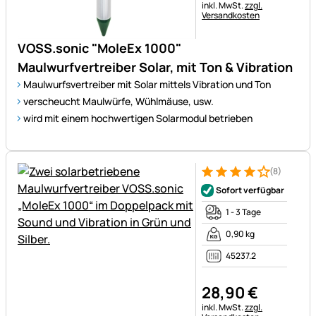
Steuerhinweis:
inkl. MwSt.
zzgl.
Versandkosten
VOSS.sonic "MoleEx 1000"
Maulwurfvertreiber Solar, mit Ton & Vibration
Maulwurfsvertreiber mit Solar mittels Vibration und Ton
verscheucht Maulwürfe, Wühlmäuse, usw.
wird mit einem hochwertigen Solarmodul betrieben
(8)
Bewertung: 4 von 5 (8 Bewer
8 Bewertungen
Sofort verfügbar
1 - 3 Tage
0,90 kg
45237.2
28
,
90
€
Steuerhinweis:
inkl. MwSt.
zzgl.