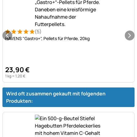
(5)
Bewertung: 5 von 5 (5 Bewertungen)
5 Bewertungen
HAVENS "Gastro+", Pellets für Pferde, 20kg
23
,
90
€
1 kg =
1
,
20
€
Wird oft zusammen gekauft mit folgenden
Produkten: