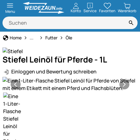
öffnen
Konto
Service
Favoriten
Warenkorb
Menu
Pferdehaltung
Home
...
Futter
Öle
Stiefel Leinöl für Pferde - 1L
Einloggen und Bewertung schreiben
Produktgalerie