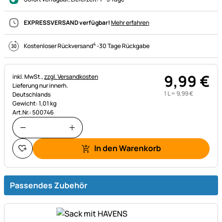
EXPRESSVERSAND verfügbar!
Mehr erfahren
4
Kostenloser Rückversand
-
30 Tage Rückgabe
9
,
99
€
Steuerhinweis:
inkl. MwSt.,
zzgl. Versandkosten
Lieferung nur innerh.
1 L =
9
,
99
€
Deutschlands
Gewicht: 1,01 kg
Art.Nr.: 500746
In den Warenkorb
Passendes Zubehör