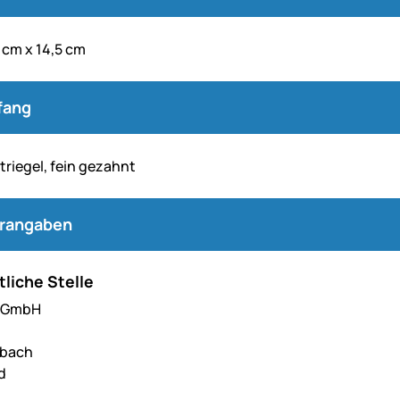
 cm x 14,5 cm
fang
triegel, fein gezahnt
erangaben
liche Stelle
l GmbH
hbach
d