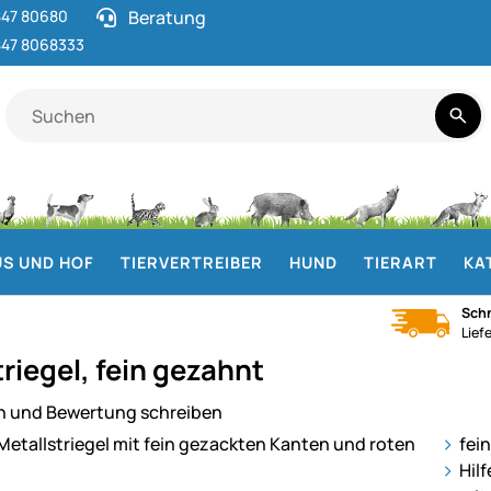
47 80680
Beratung
47 8068333
S UND HOF
TIERVERTREIBER
HUND
TIERART
KA
Schn
Lief
riegel, fein gezahnt
n und Bewertung schreiben
ie
fei
Hil