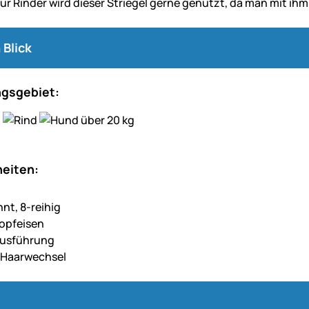
ür Rinder wird dieser Striegel gerne genutzt, da man mit ihm
 Blick
gsgebiet:
eiten:
nt, 8-reihig
lopfeisen
Ausführung
m Haarwechsel