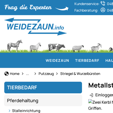
Kundenservice:
048
Fachberatung:
048
WEIDEZAUN
TIERBEDARF
HAU
Pferdepflege
Home
...
Putzzeug
Striegel & Wurzelbürsten
Metallst
TIERBEDARF
Einlogge
Pferdehaltung
Produktgaler
Stalleinrichtung