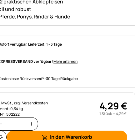
 2 praktischen Abklopfeisen
bil und robust
 Pferde, Ponys, Rinder & Hunde
Sofort verfügbar
, Lieferzeit:
1 - 3 Tage
EXPRESSVERSAND verfügbar!
Mehr erfahren
4
Kostenloser Rückversand
-
30 Tage Rückgabe
4
,
29
€
uerhinweis:
l. MwSt.,
zzgl. Versandkosten
icht: 0,34 kg
1 Stück =
4
,
29
€
.Nr.: 502222
In den Warenkorb