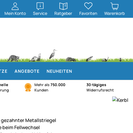
öffnen
öffnen
Mein
Konto
Service
Ratgeber
Favoriten
Warenkorb
TZE
ANGEBOTE
NEUHEITEN
elle
Mehr als
750.000
30-tägiges
erung
Kunden
Widerrufsrecht
n gezahnter Metallstriegel
fe beim Fellwechsel