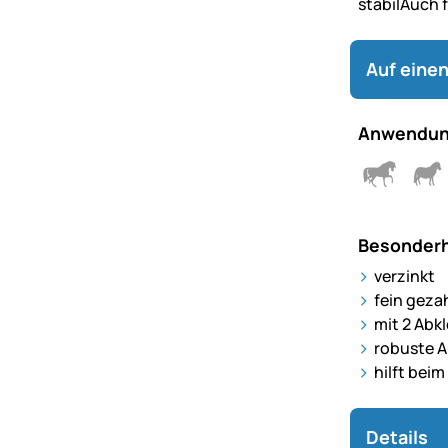
stabilAuch f
Auf einen
Anwendun
Besonderh
verzinkt
fein gezah
mit 2 Abk
robuste 
hilft bei
Details