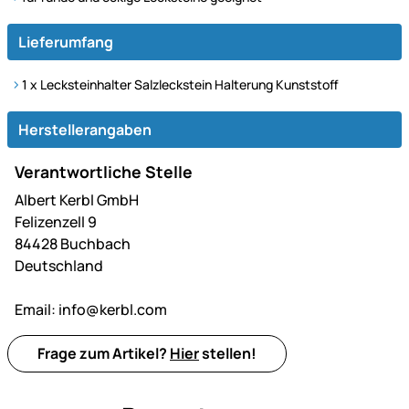
Lieferumfang
1 x Lecksteinhalter Salzleckstein Halterung Kunststoff
Herstellerangaben
Verantwortliche Stelle
Albert Kerbl GmbH
Felizenzell 9
84428 Buchbach
Deutschland
Email:
info@kerbl.com
Frage zum Artikel?
Hier
stellen!