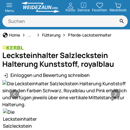
öffnen
Konto
Service
Favoriten
Warenkorb
Menu
Pferdehaltung
Home
...
Fütterung
Pferde-Lecksteinhalter
Lecksteinhalter Salzleckstein
Halterung Kunststoff, royalblau
Einloggen und Bewertung schreiben
Produktgalerie