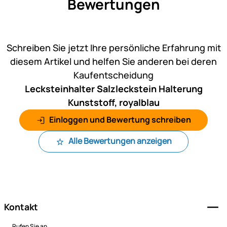
Bewertungen
Noch keine Bewertungen ab
Schreiben Sie jetzt Ihre persönliche Erfahrung mit
diesem Artikel und helfen Sie anderen bei deren
Kaufentscheidung
Lecksteinhalter Salzleckstein Halterung
Kunststoff, royalblau
Einloggen und Bewertung schreiben
Alle Bewertungen anzeigen
Fußzeile
Kontakt
Rufen Sie an