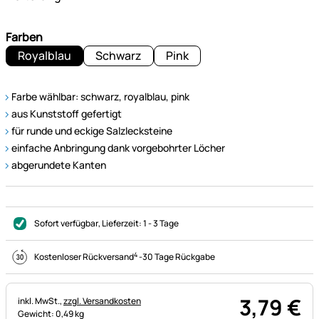
Farben
Royalblau
Schwarz
Pink
Farbe wählbar: schwarz, royalblau, pink
aus Kunststoff gefertigt
für runde und eckige Salzlecksteine
einfache Anbringung dank vorgebohrter Löcher
abgerundete Kanten
Sofort verfügbar
, Lieferzeit:
1 - 3 Tage
4
Kostenloser Rückversand
-
30 Tage Rückgabe
3
,
79
€
Steuerhinweis:
inkl. MwSt.,
zzgl. Versandkosten
Gewicht: 0,49 kg