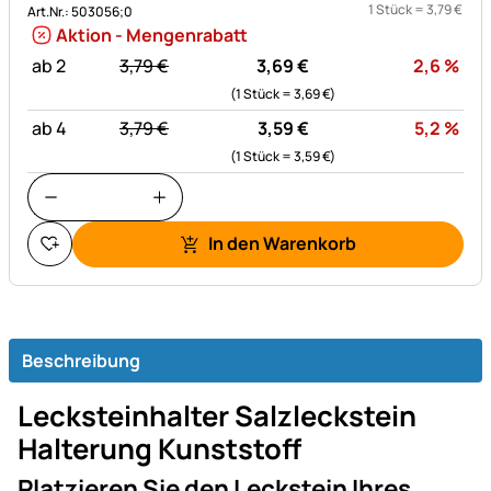
1 Stück =
3
,
79
€
Art.Nr.: 503056;0
Aktion - Mengenrabatt
statt:
Rab
ab 2
3,
79
€
3,
69
€
2,6
%
(1 Stück =
3,
69
€
)
statt:
Rab
ab 4
3,
79
€
3,
59
€
5,2
%
(1 Stück =
3,
59
€
)
In den Warenkorb
Beschreibung
Lecksteinhalter Salzleckstein
Halterung Kunststoff
Platzieren Sie den Leckstein Ihres