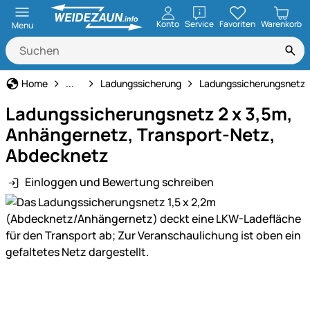
öffnen
Konto
Service
Favoriten
Warenkorb
Menu
Haus und Hof
Home
...
Ladungssicherung
Ladungssicherungsnetze
Ladungssicherungsnetz 2 x 3,5m,
Anhängernetz, Transport-Netz,
Abdecknetz
Einloggen und Bewertung schreiben
Produktgalerie