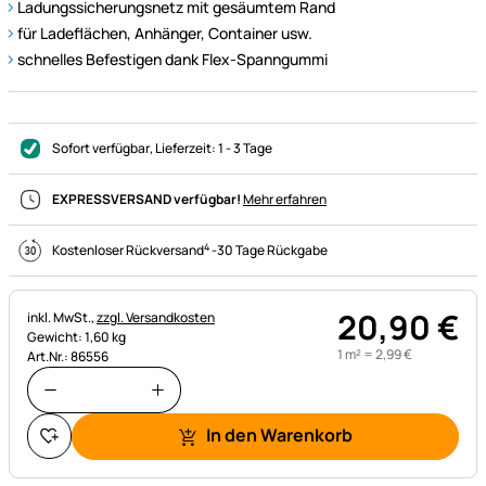
Ladungssicherungsnetz mit gesäumtem Rand
für Ladeflächen, Anhänger, Container usw.
schnelles Befestigen dank Flex-Spanngummi
Sofort verfügbar
, Lieferzeit:
1 - 3 Tage
EXPRESSVERSAND verfügbar!
Mehr erfahren
4
Kostenloser Rückversand
-
30 Tage Rückgabe
20
,
90
€
Steuerhinweis:
inkl. MwSt.,
zzgl. Versandkosten
Gewicht: 1,60 kg
1 m² =
2
,
99
€
Art.Nr.: 86556
In den Warenkorb