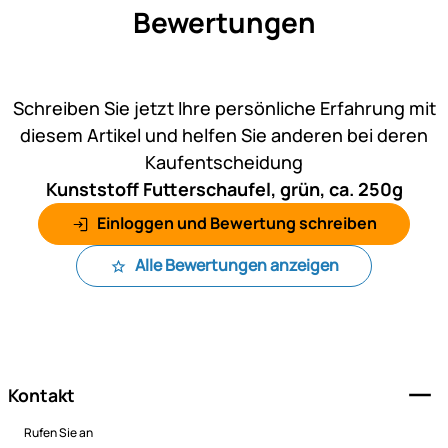
Bewertungen
Noch keine Bewertungen ab
Schreiben Sie jetzt Ihre persönliche Erfahrung mit
diesem Artikel und helfen Sie anderen bei deren
Kaufentscheidung
Kunststoff Futterschaufel, grün, ca. 250g
Einloggen und Bewertung schreiben
Alle Bewertungen anzeigen
Fußzeile
Kontakt
Rufen Sie an