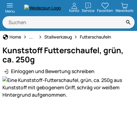
öffnen
Konto
Service
Favoriten
Warenkorb
Menu
Haus und Hof
Home
...
Stallwerkzeug
Futterschaufeln
Kunststoff Futterschaufel, grün,
ca. 250g
Einloggen und Bewertung schreiben
Produktgalerie