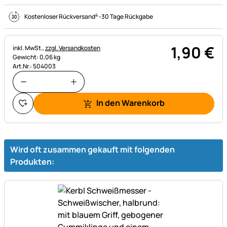
4
Kostenloser Rückversand
-
30 Tage Rückgabe
1
,
90
€
Steuerhinweis:
inkl. MwSt.,
zzgl. Versandkosten
Gewicht: 0,06 kg
Art.Nr.: 504003
In den Warenkorb
Wird oft zusammen gekauft mit folgenden
Produkten: