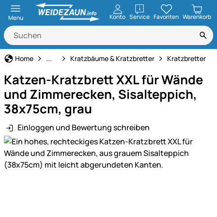
öffnen
Konto
Service
Favoriten
Warenkorb
Menu
Katze
Home
...
Kratzbäume & Kratzbretter
Kratzbretter
Katzen-Kratzbrett XXL für Wände
und Zimmerecken, Sisalteppich,
38x75cm, grau
Einloggen und Bewertung schreiben
Produktgalerie