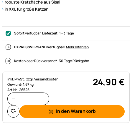
robuste Kratzfläche aus Sisal
in XXL für große Katzen
Sofort verfügbar
, Lieferzeit:
1 - 3 Tage
EXPRESSVERSAND verfügbar!
Mehr erfahren
4
Kostenloser Rückversand
-
30 Tage Rückgabe
24
,
90
€
Steuerhinweis:
inkl. MwSt.,
zzgl. Versandkosten
Gewicht: 1,67 kg
Art.Nr.: 26525
In den Warenkorb