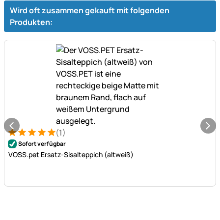
Wird oft zusammen gekauft mit folgenden
Produkten:
(1)
Bewertung: 5 von 5 (1 Bewertungen)
1 Bewertung
Sofort verfügbar
VOSS.pet Ersatz-Sisalteppich (altweiß)