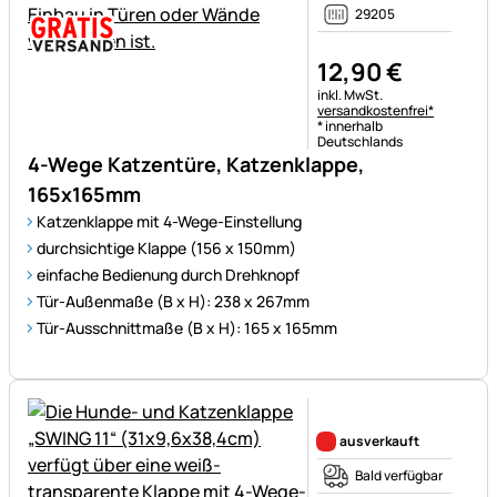
29205
12
,
90
€
Steuerhinweis:
inkl. MwSt.
versandkostenfrei*
* innerhalb
Deutschlands
4-Wege Katzentüre, Katzenklappe,
165x165mm
Katzenklappe mit 4-Wege-Einstellung
durchsichtige Klappe (156 x 150mm)
einfache Bedienung durch Drehknopf
Tür-Außenmaße (B x H): 238 x 267mm
Tür-Ausschnittmaße (B x H): 165 x 165mm
Noch keine Bewertungen ab
ausverkauft
Bald verfügbar