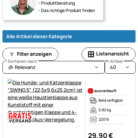
Weidezaungeräten
Produktberatung
und
Das richtige Produkt finden
Zubehör
für
ein
Alle Artikel dieser Kategorie
sicheres
Freilaufgehege.
Listenansicht
Filter anzeigen
Sortieren nach
Artikel
Relevanz
40
Noch keine Bewertungen ab
ausverkauft
Bald verfügbar
0,82 kg
22015
29
,
90
€