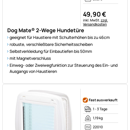
49
,
90
€
Steuerhinweis:
inkl. MwSt.
zzgl.
Versandkosten
Dog Mate® 2-Wege Hundetüre
geeignet für Haustiere mit Schulterhöhen bis zu 46cm
robuste, verschließbare Sicherheitsscheiben
Selbstverkleidung für Einbautiefen bis 50mm
mit Magnetverschluss
Einweg- oder Zweiwegfunktion zur Steuerung des Ein- und
Ausgangs von Haustieren
Noch keine Bewertungen ab
Fast ausverkauft
1 - 3 Tage
1,19 kg
22010