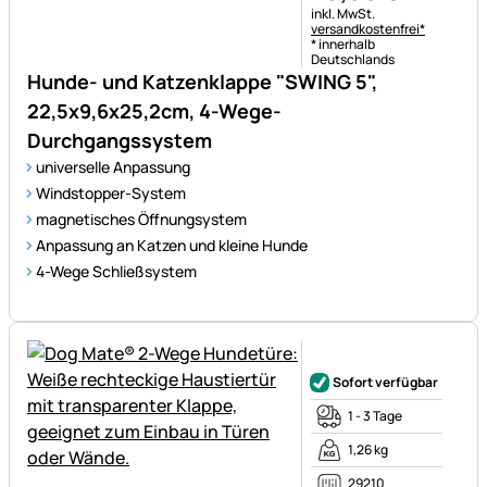
Steuerhinweis:
inkl. MwSt.
versandkostenfrei*
* innerhalb
Deutschlands
Hunde- und Katzenklappe "SWING 5",
22,5x9,6x25,2cm, 4-Wege-
Durchgangssystem
universelle Anpassung
Windstopper-System
magnetisches Öffnungsystem
Anpassung an Katzen und kleine Hunde
4-Wege Schließsystem
Noch keine Bewertungen ab
Sofort verfügbar
1 - 3 Tage
1,26 kg
29210