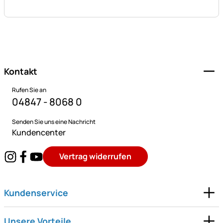
Fußzeile
Kontakt
Rufen Sie an
04847 - 8068 0
Senden Sie uns eine Nachricht
Kundencenter
Vertrag widerrufen
Kundenservice
Unsere Vorteile