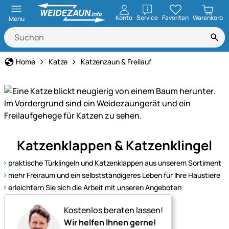
öffnen
Konto
Service
Favoriten
Warenkorb
Menu
Home
Katze
Katzenzaun & Freilauf
Sicherer
Katzenklappen & Katzenklingel
Freigang
für
praktische Türklingeln und Katzenklappen aus unserem Sortiment
Katzen
mehr Freiraum und ein selbstständigeres Leben für Ihre Haustiere
–
erleichtern Sie sich die Arbeit mit unseren Angeboten
mit
passenden
Kostenlos beraten lassen!
Zäunen,
Wir helfen Ihnen gerne!