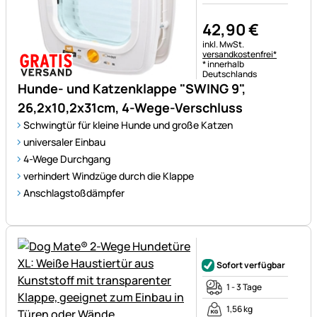
42
,
90
€
Steuerhinweis:
inkl. MwSt.
versandkostenfrei*
* innerhalb
Deutschlands
Hunde- und Katzenklappe "SWING 9",
26,2x10,2x31cm, 4-Wege-Verschluss
Schwingtür für kleine Hunde und große Katzen
universaler Einbau
4-Wege Durchgang
verhindert Windzüge durch die Klappe
Anschlagstoßdämpfer
Noch keine Bewertungen ab
Sofort verfügbar
1 - 3 Tage
1,56 kg