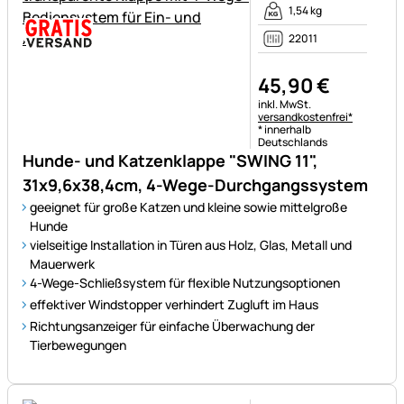
1,54 kg
22011
45
,
90
€
Steuerhinweis:
inkl. MwSt.
versandkostenfrei*
* innerhalb
Deutschlands
Hunde- und Katzenklappe "SWING 11",
31x9,6x38,4cm, 4-Wege-Durchgangssystem
geeignet für große Katzen und kleine sowie mittelgroße
Hunde
vielseitige Installation in Türen aus Holz, Glas, Metall und
Mauerwerk
4-Wege-Schließsystem für flexible Nutzungsoptionen
effektiver Windstopper verhindert Zugluft im Haus
Richtungsanzeiger für einfache Überwachung der
Tierbewegungen