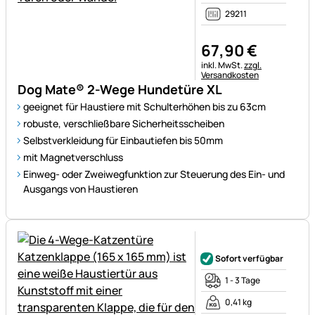
29211
67
,
90
€
Steuerhinweis:
inkl. MwSt.
zzgl.
Versandkosten
Dog Mate® 2-Wege Hundetüre XL
geeignet für Haustiere mit Schulterhöhen bis zu 63cm
robuste, verschließbare Sicherheitsscheiben
Selbstverkleidung für Einbautiefen bis 50mm
mit Magnetverschluss
Einweg- oder Zweiwegfunktion zur Steuerung des Ein- und
Ausgangs von Haustieren
Noch keine Bewertungen ab
Sofort verfügbar
1 - 3 Tage
0,41 kg