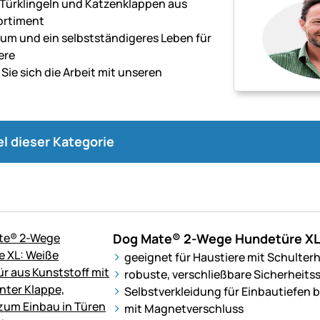
 Türklingeln und Katzenklappen aus
ortiment
aum und ein selbstständigeres Leben für
ere
 Sie sich die Arbeit mit unseren
n
räten
kel dieser Kategorie
ge.
Dog Mate® 2-Wege Hundetüre X
geeignet für Haustiere mit Schulter
robuste, verschließbare Sicherheits
Selbstverkleidung für Einbautiefen 
mit Magnetverschluss