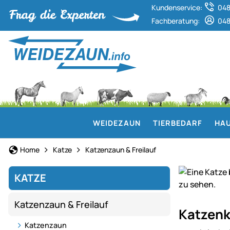
Kundenservice:
048
Fachberatung:
048
WEIDEZAUN
TIERBEDARF
HAU
Home
Katze
Katzenzaun & Freilauf
KATZE
Katzenzaun & Freilauf
Sicherer
Katzenk
Freigang
Katzenzaun
für