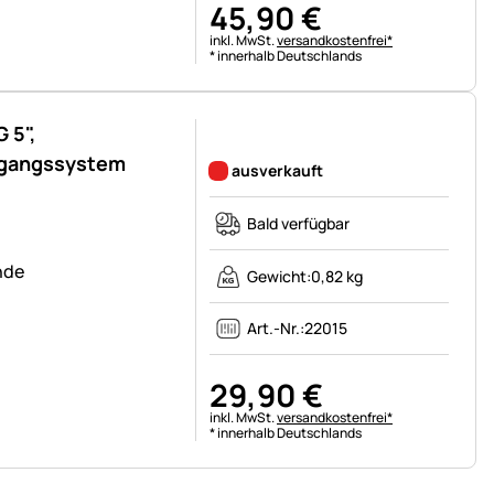
45
,
90
€
Steuerhinweis:
inkl. MwSt.
versandkostenfrei*
* innerhalb Deutschlands
 5",
Noch keine Bewertungen abgegeben
hgangssystem
ausverkauft
Bald verfügbar
nde
Gewicht:
0,82 kg
Art.-Nr.:
22015
29
,
90
€
Steuerhinweis:
inkl. MwSt.
versandkostenfrei*
* innerhalb Deutschlands