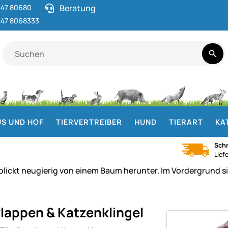
47 80680
Beratung
47 8068333
S UND HOF
TIERVERTREIBER
HUND
TIERART
KA
Schn
Lief
lappen & Katzenklingel