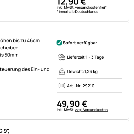
12
,
90
€
Steuerhinweis:
inkl. MwSt.
versandkostenfrei*
* innerhalb Deutschlands
Noch keine Bewertungen abgegeben
höhen bis zu 46cm
Sofort verfügbar
scheiben
bis 50mm
Lieferzeit:
1 - 3 Tage
teuerung des Ein- und
Gewicht:
1,26 kg
Art.-Nr.:
29210
49
,
90
€
Steuerhinweis:
inkl. MwSt.
zzgl. Versandkosten
 9",
Noch keine Bewertungen abgegeben