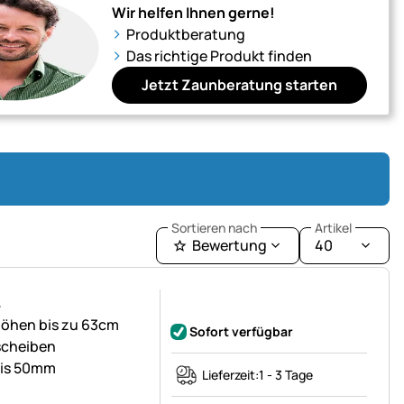
Wir helfen Ihnen gerne!
Produktberatung
Das richtige Produkt finden
Jetzt Zaunberatung starten
Sortieren nach
Artikel
Bewertung
40
L
Noch keine Bewertungen abgegeben
höhen bis zu 63cm
Sofort verfügbar
scheiben
bis 50mm
Lieferzeit:
1 - 3 Tage