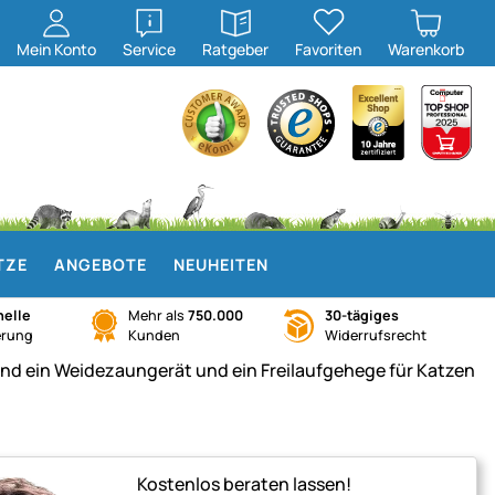
öffnen
öffnen
Mein
Konto
Service
Ratgeber
Favoriten
Warenkorb
TZE
ANGEBOTE
NEUHEITEN
elle
Mehr als
750.000
30-tägiges
erung
Kunden
Widerrufsrecht
Kostenlos beraten lassen!