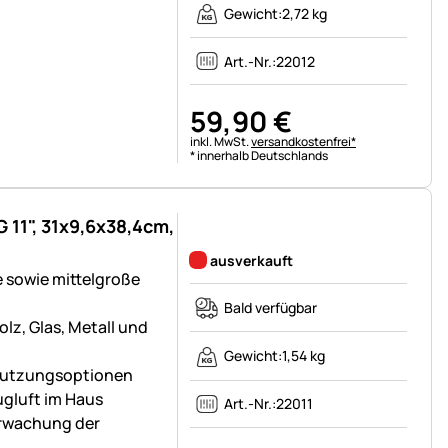
Gewicht:
2,72 kg
Art.-Nr.:
22012
59
,
90
€
Steuerhinweis:
inkl. MwSt.
versandkostenfrei*
* innerhalb Deutschlands
11", 31x9,6x38,4cm,
Noch keine Bewertungen abgegeben
ausverkauft
e sowie mittelgroße
Bald verfügbar
olz, Glas, Metall und
Gewicht:
1,54 kg
 Nutzungsoptionen
ugluft im Haus
Art.-Nr.:
22011
erwachung der