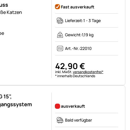
uss
Fast ausverkauft
oße Katzen
Lieferzeit:
1 - 3 Tage
pe
Gewicht:
1,19 kg
Art.-Nr.:
22010
42
,
90
€
Steuerhinweis:
inkl. MwSt.
versandkostenfrei*
* innerhalb Deutschlands
 15",
Noch keine Bewertungen abgegeben
gangssystem
ausverkauft
Bald verfügbar