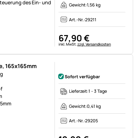
teuerung des Ein- und
Gewicht:
1,56 kg
Art.-Nr.:
29211
67
,
90
€
Steuerhinweis:
inkl. MwSt.
zzgl. Versandkosten
pe, 165x165mm
Noch keine Bewertungen abgegeben
ng
Sofort verfügbar
f
Lieferzeit:
1 - 3 Tage
m
165mm
Gewicht:
0,41 kg
Art.-Nr.:
29205