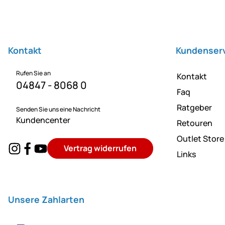
Fußzeile
Kontakt
Kundenser
Rufen Sie an
Kontakt
04847 - 8068 0
Faq
Ratgeber
Senden Sie uns eine Nachricht
Kundencenter
Retouren
Outlet Store
Vertrag widerrufen
Links
Unsere Zahlarten