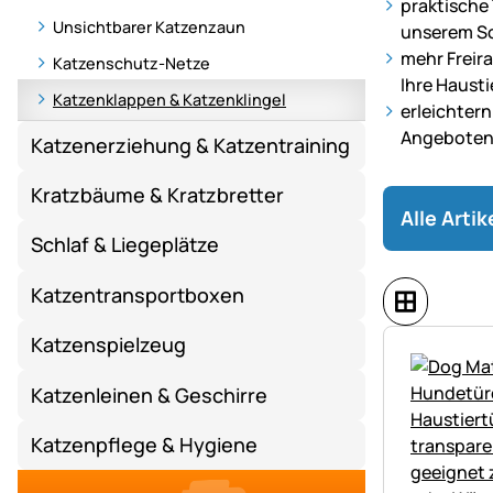
praktische
Katzen
Unsichtbarer Katzenzaun
unserem S
–
mehr Freir
Katzenschutz-Netze
mit
Ihre Hausti
Katzenklappen & Katzenklingel
passenden
erleichtern
Zäunen,
Angebote
Katzenerziehung & Katzentraining
Weidezaunge
und
Kratzbäume & Kratzbretter
Zubehör
Alle Arti
für
Schlaf & Liegeplätze
ein
sicheres
Katzentransportboxen
Freilaufgehe
Katzenspielzeug
Katzenleinen & Geschirre
Katzenpflege & Hygiene