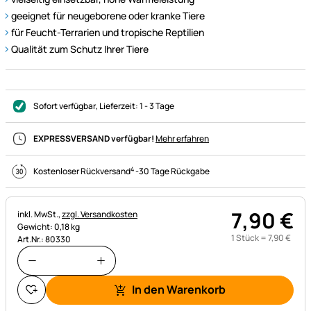
geeignet für neugeborene oder kranke Tiere
für Feucht-Terrarien und tropische Reptilien
Qualität zum Schutz Ihrer Tiere
Sofort verfügbar
, Lieferzeit:
1 - 3 Tage
EXPRESSVERSAND verfügbar!
Mehr erfahren
4
Kostenloser Rückversand
-
30 Tage Rückgabe
7
,
90
€
Steuerhinweis:
inkl. MwSt.,
zzgl. Versandkosten
Gewicht: 0,18 kg
1 Stück =
7
,
90
€
Art.Nr.: 80330
In den Warenkorb