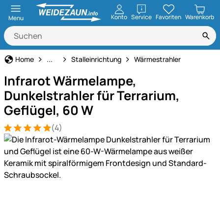
öffnen
Konto
Service
Favoriten
Warenkorb
Menu
Stall- & Tierzuchtbedarf
Home
...
Stalleinrichtung
Wärmestrahler
Infrarot Wärmelampe,
Dunkelstrahler für Terrarium,
Geflügel, 60 W
(4)
Bewertung: 5 von 5 (4 Bewertungen)
4 Bewertungen
Produktgalerie