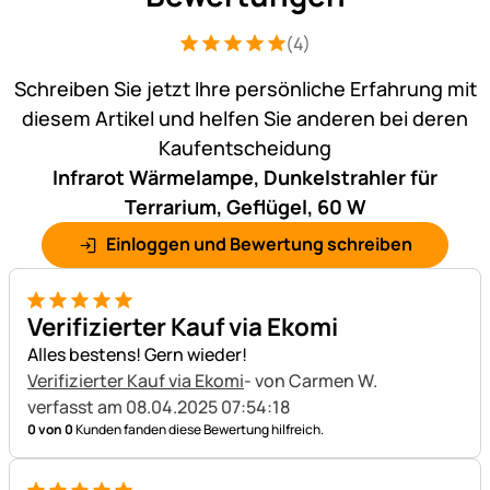
(4)
Bewertung: 5 von 5 (4 Bewertungen)
4 Bewertungen
Schreiben Sie jetzt Ihre persönliche Erfahrung mit
diesem Artikel und helfen Sie anderen bei deren
Kaufentscheidung
Infrarot Wärmelampe, Dunkelstrahler für
Terrarium, Geflügel, 60 W
Einloggen und Bewertung schreiben
5 von 5
Verifizierter Kauf via Ekomi
Alles bestens! Gern wieder!
Verifizierter Kauf via Ekomi
- von Carmen W.
verfasst am 08.04.2025 07:54:18
0 von 0
Kunden fanden diese Bewertung hilfreich.