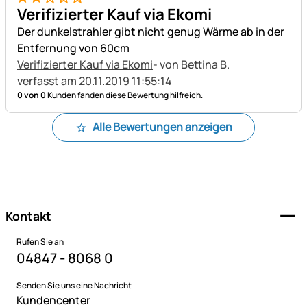
2 von 5
Verifizierter Kauf via Ekomi
Der dunkelstrahler gibt nicht genug Wärme ab in der
Entfernung von 60cm
Verifizierter Kauf via Ekomi
- von Bettina B.
verfasst am 20.11.2019 11:55:14
0 von 0
Kunden fanden diese Bewertung hilfreich.
Alle Bewertungen anzeigen
Fußzeile
Kontakt
Rufen Sie an
04847 - 8068 0
Senden Sie uns eine Nachricht
Kundencenter