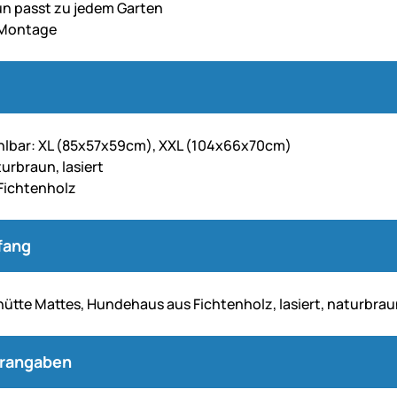
n passt zu jedem Garten
 Montage
hlbar: XL (85x57x59cm), XXL (104x66x70cm)
urbraun, lasiert
 Fichtenholz
fang
ütte Mattes, Hundehaus aus Fichtenholz, lasiert, naturbra
erangaben