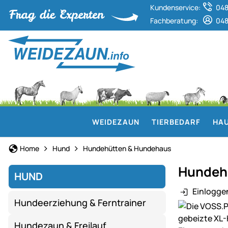
Kundenservice:
048
Fachberatung:
048
WEIDEZAUN
TIERBEDARF
HAU
Home
Hund
Hundehütten & Hundehaus
Hundehü
HUND
Einlogge
Hundeerziehung & Ferntrainer
Produktgaler
Hundezaun & Freilauf