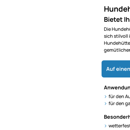
Hundeh
Bietet 
Die Hundehü
sich stilvol
Hundehütte 
gemütlichen
Auf einen
Anwendun
für den A
für den g
Besonderh
wetterfes