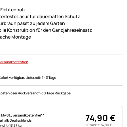
 Fichtenholz
terfeste Lasur für dauerhaften Schutz
urbraun passt zu jedem Garten
bile Konstruktion für den Ganzjahreseinsatz
fache Montage
versandkostenfrei*
Sofort verfügbar
, Lieferzeit:
1 - 3 Tage
4
Kostenloser Rückversand
-
30 Tage Rückgabe
74
,
90
€
uerhinweis:
l. MwSt.,
versandkostenfrei*
*
erhalb Deutschlands
1 Stück =
74
,
90
€
icht: 13,57 kg