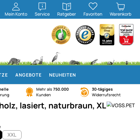
öffnen
öffnen
Mein
Konto
Service
Ratgeber
Favoriten
Warenkorb
TZE
ANGEBOTE
NEUHEITEN
elle
Mehr als
750.000
30-tägiges
erung
Kunden
Widerrufsrecht
lz, lasiert, naturbraun, XL
e
XXL