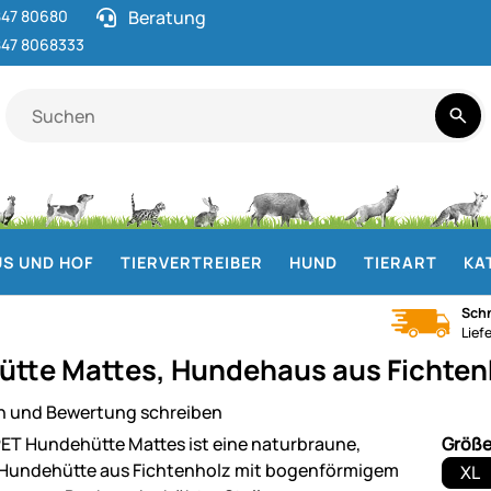
47 80680
Beratung
47 8068333
S UND HOF
TIERVERTREIBER
HUND
TIERART
KA
Schn
Lief
tte Mattes, Hundehaus aus Fichtenho
n und Bewertung schreiben
ie
Größ
XL