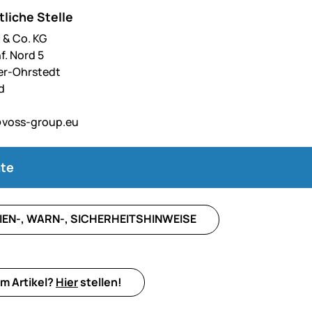
liche Stelle
& Co. KG
f. Nord 5
er-Ohrstedt
d
voss-group.eu
te
IEN-, WARN-, SICHERHEITSHINWEISE
m Artikel?
Hier
stellen!