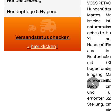
Hundespielzeug
Hundepflege & Hygiene
Versandstatus checken
»
hier klicken
!