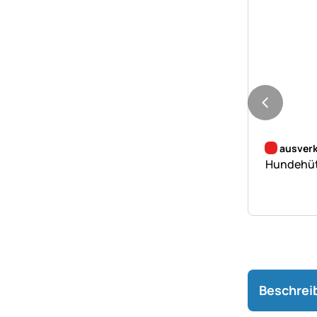
Noch kei
ausverk
Hundehütt
Beschrei