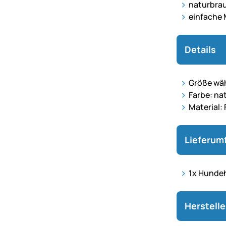
naturbrau
einfache
Details
Größe wä
Farbe: nat
Material:
Lieferum
1x Hundeh
Herstell